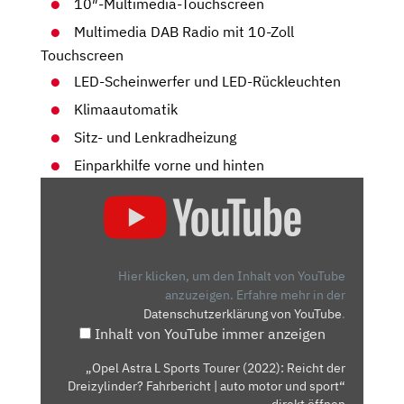
10″-Multimedia-Touchscreen
Multimedia DAB Radio mit 10-Zoll
Touchscreen
LED-Scheinwerfer und LED-Rückleuchten
Klimaautomatik
Sitz- und Lenkradheizung
Einparkhilfe vorne und hinten
„OPEL
ASTRA
L
SPORTS
TOURER
Hier klicken, um den Inhalt von YouTube
(2022):
anzuzeigen.
Erfahre mehr in der
Datenschutzerklärung von YouTube
.
REICHT
Inhalt von YouTube immer anzeigen
DER
DREIZYLINDER?
„Opel Astra L Sports Tourer (2022): Reicht der
FAHRBERICHT
Dreizylinder? Fahrbericht | auto motor und sport“
|
direkt öffnen