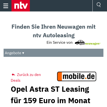
Skip
to
content
Ressorts
Sport
Finden Sie Ihren Neuwagen mit
Börse
Wetter
ntv Autoleasing
TV
Ein Service von
Video
Audio
Angebote ▾
Das Beste
Zurück zu den
Deals
Opel Astra ST Leasing
für 159 Euro im Monat