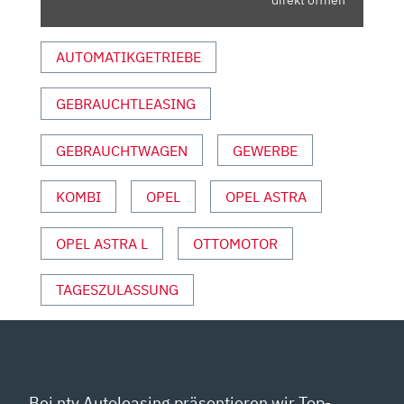
AUTO
MOTOR
AUTOMATIKGETRIEBE
UND
SPORT“
GEBRAUCHTLEASING
VON
YOUTUBE
ANZEIGEN
GEBRAUCHTWAGEN
GEWERBE
KOMBI
OPEL
OPEL ASTRA
OPEL ASTRA L
OTTOMOTOR
TAGESZULASSUNG
Bei ntv Autoleasing präsentieren wir Top-