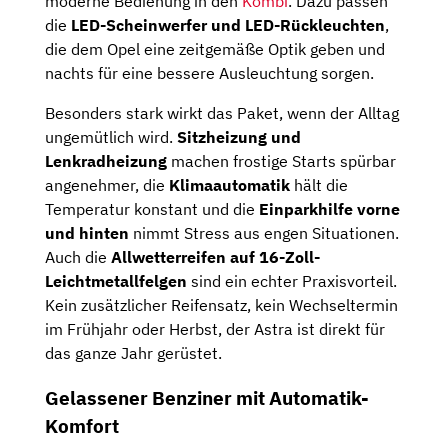
moderne Bedienung in den
Kombi
. Dazu passen
die
LED-Scheinwerfer und LED-Rückleuchten
,
die dem Opel eine zeitgemäße Optik geben und
nachts für eine bessere Ausleuchtung sorgen.
Besonders stark wirkt das Paket, wenn der Alltag
ungemütlich wird.
Sitzheizung und
Lenkradheizung
machen frostige Starts spürbar
angenehmer, die
Klimaautomatik
hält die
Temperatur konstant und die
Einparkhilfe vorne
und hinten
nimmt Stress aus engen Situationen.
Auch die
Allwetterreifen auf 16-Zoll-
Leichtmetallfelgen
sind ein echter Praxisvorteil.
Kein zusätzlicher Reifensatz, kein Wechseltermin
im Frühjahr oder Herbst, der Astra ist direkt für
das ganze Jahr gerüstet.
Gelassener Benziner mit Automatik-
Komfort