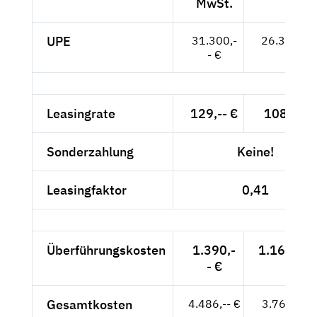
MwSt.
UPE
31.300,-
26.303,-- 
- €
Leasingrate
129,-- €
108,40 €
Sonderzahlung
Keine!
Leasingfaktor
0,41
Überführungskosten
1.390,-
1.168,07 
- €
Gesamtkosten
4.486,-- €
3.769,75 