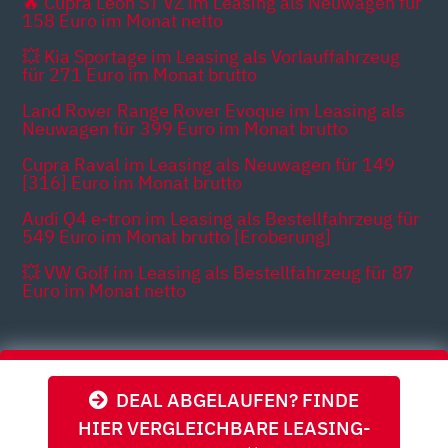
🔥 Cupra Leon ST VZ im Leasing als Neuwagen für
158 Euro im Monat netto
💥 Kia Sportage im Leasing als Vorlauffahrzeug
für 271 Euro im Monat brutto
Land Rover Range Rover Evoque im Leasing als
Neuwagen für 399 Euro im Monat brutto
Cupra Raval im Leasing als Neuwagen für 149
[316] Euro im Monat brutto
Audi Q4 e-tron im Leasing als Bestellfahrzeug für
549 Euro im Monat brutto [Eroberung]
💥 VW Golf im Leasing als Bestellfahrzeug für 87
Euro im Monat netto
Themen
DEAL ABGELAUFEN? FINDE
HIER VERGLEICHBARE LEASING-