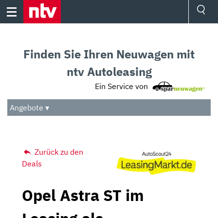
Skip
to
content
Ressorts
Sport
Finden Sie Ihren Neuwagen mit
Börse
Wetter
ntv Autoleasing
TV
Ein Service von
Video
Audio
Angebote ▾
Das Beste
Zurück zu den
Deals
Opel Astra ST im