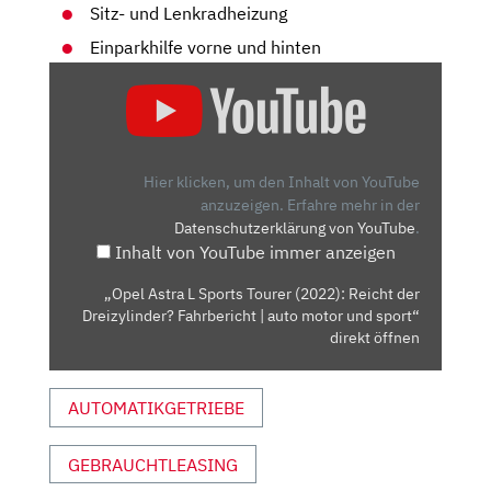
Sitz- und Lenkradheizung
Einparkhilfe vorne und hinten
„OPEL
ASTRA
L
SPORTS
TOURER
Hier klicken, um den Inhalt von YouTube
(2022):
anzuzeigen.
Erfahre mehr in der
Datenschutzerklärung von YouTube
.
REICHT
Inhalt von YouTube immer anzeigen
DER
DREIZYLINDER?
„Opel Astra L Sports Tourer (2022): Reicht der
FAHRBERICHT
Dreizylinder? Fahrbericht | auto motor und sport“
|
direkt öffnen
AUTO
MOTOR
AUTOMATIKGETRIEBE
UND
SPORT“
GEBRAUCHTLEASING
VON