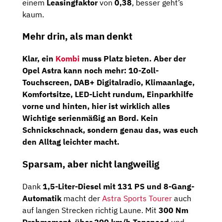
einem
Leasingfaktor
von
0,38
,
besser
geht’s
kaum.
Mehr
drin,
als
man
denkt
Klar,
ein
Kombi
muss
Platz
bieten.
Aber
der
Opel
Astra
kann
noch
mehr:
10-
Zoll-
Touchscreen
,
DAB+
Digitalradio
,
Klimaanlage
,
Komfortsitze
,
LED-
Licht
rundum
,
Einparkhilfe
vorne
und
hinten
,
hier
ist
wirklich
alles
Wichtige
serienmäßig
an
Bord
.
Kein
Schnickschnack,
sondern
genau
das,
was
euch
den
Alltag
leichter
macht.
Sparsam,
aber
nicht
langweilig
Dank
1,5-
Liter-
Diesel
mit
131
PS
und
8-
Gang-
Automatik
macht
der
Astra Sports Tourer
auch
auf
langen
Strecken
richtig
Laune.
Mit
300
Nm
Drehmoment
,
über
200
km/
h
Topspeed
und