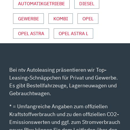
AUTOMATIKGETRIEBE
DIESEL
UND
SPORT“
GEWERBE
KOMBI
OPEL
VON
YOUTUBE
ANZEIGEN
OPEL ASTRA
OPEL ASTRA L
Bei ntv Autoleasing präsentieren wir Top-
Leasing-Schnäppchen für Privat und Gewerbe.
Es gibt Bestellfahrzeuge, Lagerneuwagen und
Gebrauchtwagen.
* = Umfangreiche Angaben zum offiziellen
Kraftstoffverbrauch und zu den offiziellen CO2-
Emissionswerten und ggf. zum Stromverbrauch
neuer Pkw können Sie dem Leitfaden über den