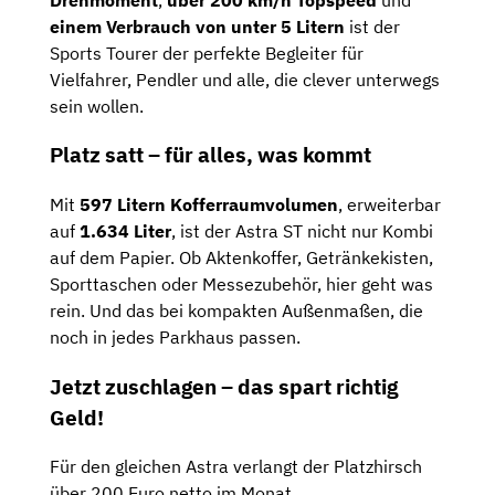
einem
Verbrauch
von
unter
5
Litern
ist
der
Sports
Tourer
der
perfekte
Begleiter
für
Vielfahrer,
Pendler
und
alle,
die
clever
unterwegs
sein
wollen.
Platz
satt –
für
alles,
was
kommt
Mit
597
Litern
Kofferraumvolumen
,
erweiterbar
auf
1.634
Liter
,
ist
der
Astra
ST
nicht
nur
Kombi
auf
dem
Papier.
Ob
Aktenkoffer,
Getränkekisten,
Sporttaschen
oder
Messezubehör,
hier
geht
was
rein.
Und
das
bei
kompakten
Außenmaßen,
die
noch
in
jedes
Parkhaus
passen.
Jetzt
zuschlagen –
das
spart
richtig
Geld!
Für
den
gleichen
Astra
verlangt der Platzhirsch
über
200
Euro
netto
im
Monat
.