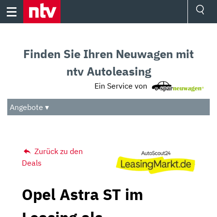
Skip
to
content
Ressorts
Sport
Finden Sie Ihren Neuwagen mit
Börse
Wetter
ntv Autoleasing
TV
Ein Service von
Video
Audio
Angebote ▾
Das Beste
Zurück zu den
Deals
Opel Astra ST im