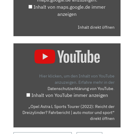
ANZEIGEN
Inhalt von maps.google.de immer
anzeigen
Inhalt direkt öffnen
„OPEL
ASTRA
L
SPORTS
TOURER
Hier klicken, um den Inhalt von YouTube
(2022):
anzuzeigen.
Erfahre mehr in der
Datenschutzerklärung von YouTube
.
REICHT
Inhalt von YouTube immer anzeigen
DER
DREIZYLINDER?
„Opel Astra L Sports Tourer (2022): Reicht der
FAHRBERICHT
Dreizylinder? Fahrbericht | auto motor und sport“
|
direkt öffnen
AUTO
MOTOR