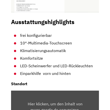
Ausstattungshighlights
frei konfigurierbar
10″-Multimedia-Touchscreen
Klimatisierungsautomatik
Komfortsitze
LED-Scheinwerfer und LED-Rückleuchten
Einparkhilfe vorn und hinten
Standort
INHALT
VON
Hier klicken, um den Inhalt von
MAPS.GOOGLE.DE
maps.google.de anzuzeigen.