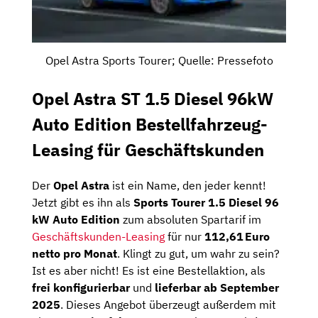
Opel Astra Sports Tourer; Quelle: Pressefoto
Opel Astra ST 1.5 Diesel 96kW
Auto Edition Bestellfahrzeug-
Leasing für Geschäftskunden
Der
Opel
Astra
ist
ein
Name,
den
jeder
kennt!
Jetzt
gibt
es
ihn
als
Sports
Tourer
1.5
Diesel
96
kW
Auto
Edition
zum
absoluten
Spartarif
im
Geschäftskunden-
Leasing
für
nur
112,61 Euro
netto
pro
Monat
.
Klingt
zu
gut,
um
wahr
zu
sein?
Ist
es
aber
nicht!
Es ist eine Bestellaktion, al
s
frei
konfigurierbar
und
lieferbar
ab
September
2025
. Dieses Angebot überzeugt außerdem mit