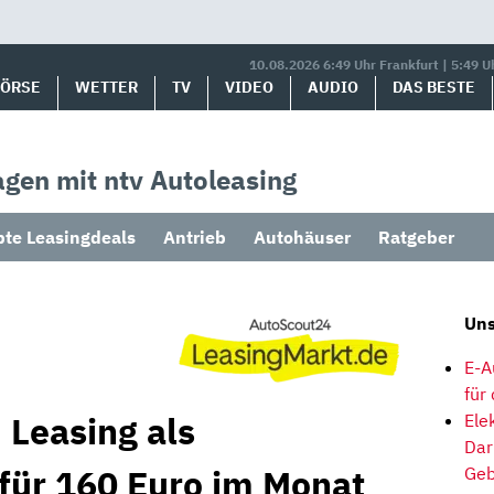
10.08.2026 6:49 Uhr Frankfurt | 5:49 U
BÖRSE
WETTER
TV
VIDEO
AUDIO
DAS BESTE
gen mit ntv Autoleasing
bte Leasingdeals
Antrieb
Autohäuser
Ratgeber
Uns
E-A
für
 Leasing als
Ele
Dar
für 160 Euro im Monat
Geb