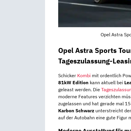
Opel Astra Spo
Opel Astra Sports Tou
Tageszulassung-Leasi
Schicker
Kombi
mit ordentlich Po
81kW Edition
kann aktuell bei
Le
geleast werden. Die
Tageszulassu
moderne Features verzichten müs
zugelassen und hat gerade mal 15 
Karbon Schwarz
unterstreicht den
auf der Autobahn eine gute Figur 
Moderne Ausstattung für m