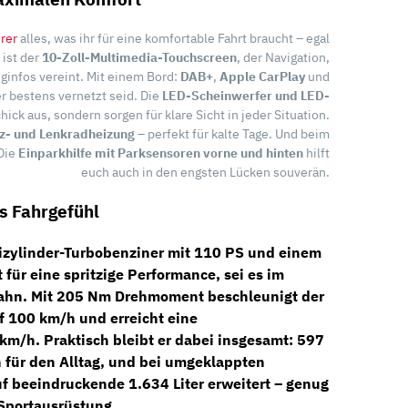
rer
alles, was ihr für eine komfortable Fahrt braucht – egal
 ist der
10-Zoll-Multimedia-Touchscreen
, der Navigation,
ginfos vereint. Mit einem Bord:
DAB+
,
Apple CarPlay
und
er bestens vernetzt seid. Die
LED-Scheinwerfer und LED-
ick aus, sondern sorgen für klare Sicht in jeder Situation.
tz- und Lenkradheizung
– perfekt für kalte Tage. Und beim
Die
Einparkhilfe mit Parksensoren vorne und hinten
hilft
euch auch in den engsten Lücken souverän.
s Fahrgefühl
izylinder-Turbobenziner
mit
110 PS
und einem
t für eine spritzige Performance, sei es im
ahn. Mit
205 Nm Drehmoment
beschleunigt der
f 100 km/h und erreicht eine
 km/h
. Praktisch bleibt er dabei insgesamt:
597
 für den Alltag, und bei umgeklappten
uf beeindruckende
1.634 Liter
erweitert – genug
 Sportausrüstung.