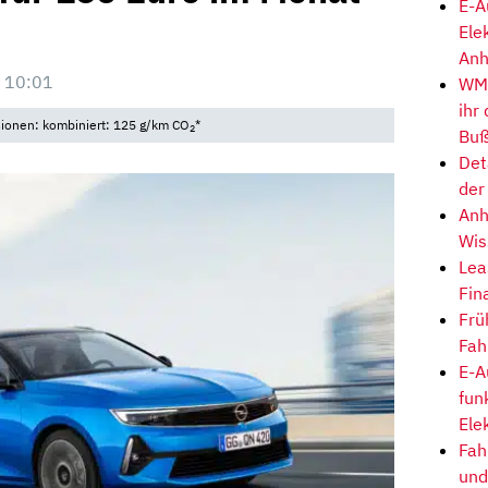
E-A
Ele
Anh
 10:01
WM-
ihr
sionen: kombiniert: 125 g/km CO
*
2
Buß
Det
der
Anh
Wis
Lea
Fin
Frü
Fah
E-A
fun
Ele
Fah
und