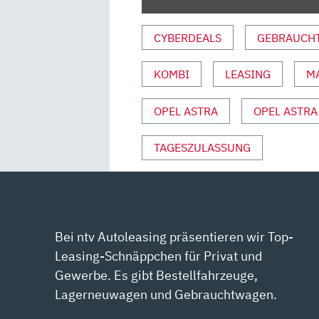
MOTOR
UND
CYBERDEALS
GEBRAUCH
SPORT“
VON
KOMBI
LEASING
M
YOUTUBE
ANZEIGEN
OPEL ASTRA
OPEL ASTRA
TAGESZULASSUNG
Bei ntv Autoleasing präsentieren wir Top-
Leasing-Schnäppchen für Privat und
Gewerbe. Es gibt Bestellfahrzeuge,
Lagerneuwagen und Gebrauchtwagen.