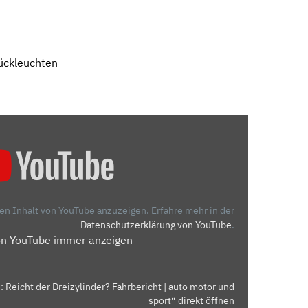
ückleuchten
den Inhalt von YouTube anzuzeigen.
Erfahre mehr in der
Datenschutzerklärung von YouTube
.
on YouTube immer anzeigen
: Reicht der Dreizylinder? Fahrbericht | auto motor und
sport“ direkt öffnen