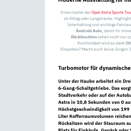
Innen bietet der
Opel Astra Sports Tou
ob Alltag oder Langstrecke. Highlight
Unterhaltung und wichtige Fahrzeu
Android Auto
, damit ihr imm
Rückleuchten
sehen nicht nur sch
Komfortabel wird es dank
Si
Einparken? Macht euch keine Sorgen: 
Turbomotor für dynamische
Unter der Haube arbeitet ein
Dre
6-Gang-Schaltgetriebe
. Das sorg
Stadtverkehr oder auf der Autob
Astra in 10
,8 Sekunden
von 0 au
Höchstgeschwindigkeit von
199
Liter Kofferraumvolumen
reichen
Rücksitzen wird der Stauraum a
Platz für Einkäufe, Gepäck oder