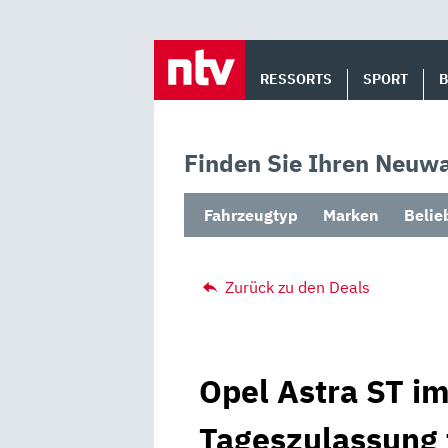
Skip
to
RESSORTS
SPORT
content
Finden Sie Ihren Neuwa
Fahrzeugtyp
Marken
Belie
Zurück zu den Deals
Opel Astra ST im
Tageszulassung 