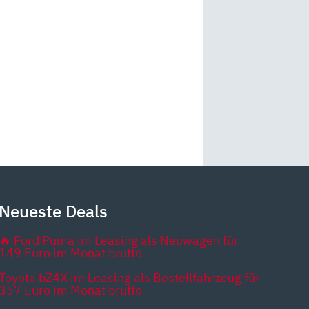
Neueste Deals
🔥 Ford Puma im Leasing als Neuwagen für
149 Euro im Monat brutto
Toyota bZ4X im Leasing als Bestellfahrzeug für
357 Euro im Monat brutto