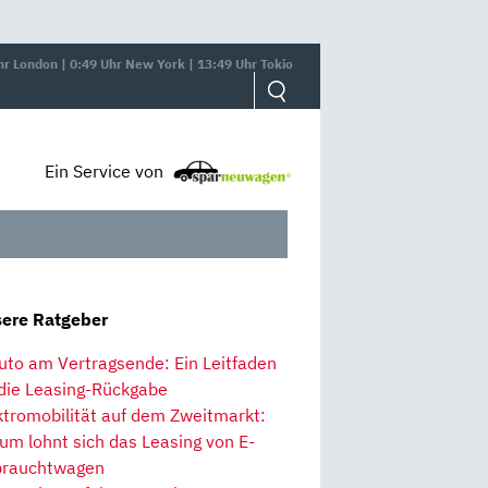
hr London | 0:49 Uhr New York | 13:49 Uhr Tokio
Ein Service von
ere Ratgeber
uto am Vertragsende: Ein Leitfaden
 die Leasing-Rückgabe
ktromobilität auf dem Zweitmarkt:
um lohnt sich das Leasing von E-
rauchtwagen