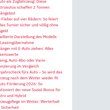
uto als Zugfahrzeug: Diese
ktroautos schaffen 2 Tonnen
ängelast
Fieber auf vier Rädern: So feiert
 das Turnier sicher und völlig ohne
geld
aillierte Darstellung des Modells
 Leasingübernahme
änger mit E-Auto ziehen: Alles
senswerte
sing, Auto-Abo oder Vario-
anzierung im Vergleich
hjahrscheck fürs Auto – So wird das
rzeug nach dem Winter wieder fit
uto-Förderung 2026: So
ktioniert der neue Sozial-Bonus für
ktro und Hybrid
rzeugpflege im Winter: Werterhalt
 Sicherheit