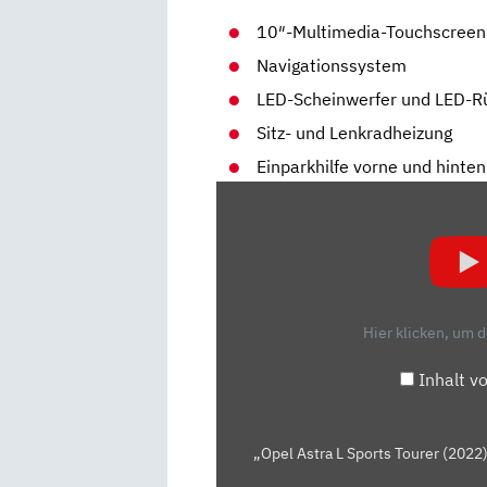
10″-Multimedia-Touchscreen
Navigationssystem
LED-Scheinwerfer und LED-R
Sitz- und Lenkradheizung
Einparkhilfe vorne und hinten
„OPEL
ASTRA
L
SPORTS
TOURER
(2022):
Hier klicken, um 
REICHT
DER
Inhalt v
DREIZYLINDER?
FAHRBERICHT
|
„Opel Astra L Sports Tourer (2022)
AUTO