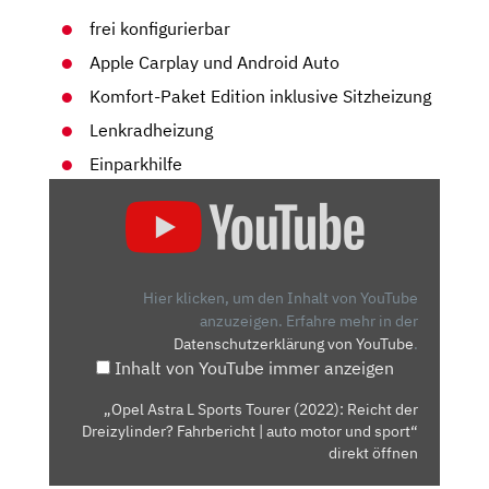
frei konfigurierbar
Apple Carplay und Android Auto
Komfort-Paket Edition inklusive Sitzheizung
Lenkradheizung
Einparkhilfe
„OPEL
ASTRA
L
SPORTS
TOURER
Hier klicken, um den Inhalt von YouTube
(2022):
anzuzeigen.
Erfahre mehr in der
Datenschutzerklärung von YouTube
.
REICHT
Inhalt von YouTube immer anzeigen
DER
DREIZYLINDER?
„Opel Astra L Sports Tourer (2022): Reicht der
FAHRBERICHT
Dreizylinder? Fahrbericht | auto motor und sport“
|
direkt öffnen
AUTO