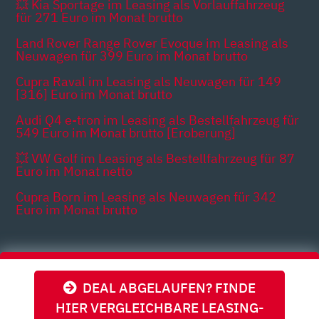
💥 Kia Sportage im Leasing als Vorlauffahrzeug
für 271 Euro im Monat brutto
Land Rover Range Rover Evoque im Leasing als
Neuwagen für 399 Euro im Monat brutto
Cupra Raval im Leasing als Neuwagen für 149
[316] Euro im Monat brutto
Audi Q4 e-tron im Leasing als Bestellfahrzeug für
549 Euro im Monat brutto [Eroberung]
💥 VW Golf im Leasing als Bestellfahrzeug für 87
Euro im Monat netto
Cupra Born im Leasing als Neuwagen für 342
Euro im Monat brutto
Themen
DEAL ABGELAUFEN? FINDE
HIER VERGLEICHBARE LEASING-