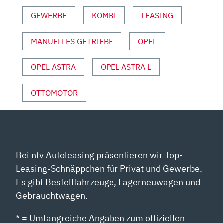
MOTOR
GEWERBE
KOMBI
LEASING
UND
SPORT“
MANUELLES GETRIEBE
OPEL
VON
YOUTUBE
ANZEIGEN
OPEL ASTRA
OPEL ASTRA L
OTTOMOTOR
Bei ntv Autoleasing präsentieren wir Top-
Leasing-Schnäppchen für Privat und Gewerbe.
Es gibt Bestellfahrzeuge, Lagerneuwagen und
Gebrauchtwagen.
* = Umfangreiche Angaben zum offiziellen