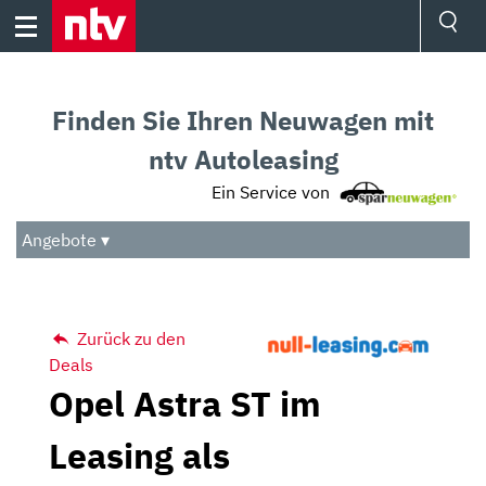
Skip
to
content
Ressorts
Sport
Finden Sie Ihren Neuwagen mit
Börse
Wetter
ntv Autoleasing
TV
Ein Service von
Video
Audio
Angebote ▾
Das Beste
Zurück zu den
Deals
Opel Astra ST im
Leasing als