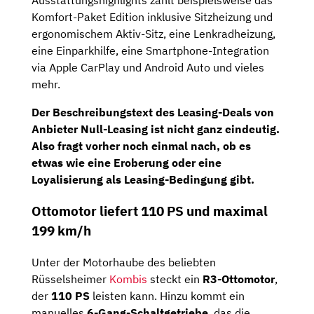
Ausstattungshighlights zählt beispielsweise das
Komfort-Paket Edition inklusive Sitzheizung und
ergonomischem Aktiv-Sitz, eine Lenkradheizung,
eine Einparkhilfe, eine Smartphone-Integration
via Apple CarPlay und Android Auto und vieles
mehr.
Der Beschreibungstext des Leasing-Deals von
Anbieter Null-Leasing ist nicht ganz eindeutig.
Also fragt vorher noch einmal nach, ob es
etwas wie eine Eroberung oder eine
Loyalisierung als Leasing-Bedingung gibt.
Ottomotor liefert 110 PS und maximal
199 km/h
Unter der Motorhaube des beliebten
Rüsselsheimer
Kombis
steckt ein
R3-Ottomotor
,
der
110 PS
leisten kann. Hinzu kommt ein
manuelles
6-Gang-Schaltgetriebe
, das die