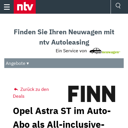
Skip
to
content
Ressorts
Sport
Finden Sie Ihren Neuwagen mit
Börse
Wetter
ntv Autoleasing
TV
Ein Service von
Video
Audio
Angebote ▾
Das Beste
Zurück zu den
Deals
Opel Astra ST im Auto-
Abo als All-inclusive-