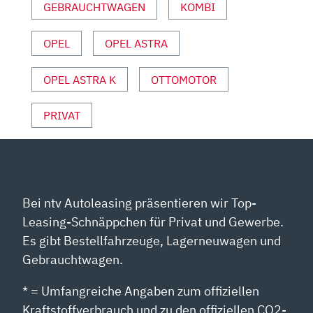
UND
GEBRAUCHTWAGEN
KOMBI
SPORT“
VON
OPEL
OPEL ASTRA
YOUTUBE
ANZEIGEN
OPEL ASTRA K
OTTOMOTOR
PRIVAT
Bei ntv Autoleasing präsentieren wir Top-
Leasing-Schnäppchen für Privat und Gewerbe.
Es gibt Bestellfahrzeuge, Lagerneuwagen und
Gebrauchtwagen.
* = Umfangreiche Angaben zum offiziellen
Kraftstoffverbrauch und zu den offiziellen CO2-