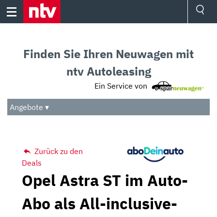
Skip
to
content
Ressorts
Sport
Finden Sie Ihren Neuwagen mit
Börse
Wetter
ntv Autoleasing
TV
Ein Service von
Video
Audio
Angebote ▾
Das Beste
Zurück zu den
Deals
Opel Astra ST im Auto-
Abo als All-inclusive-