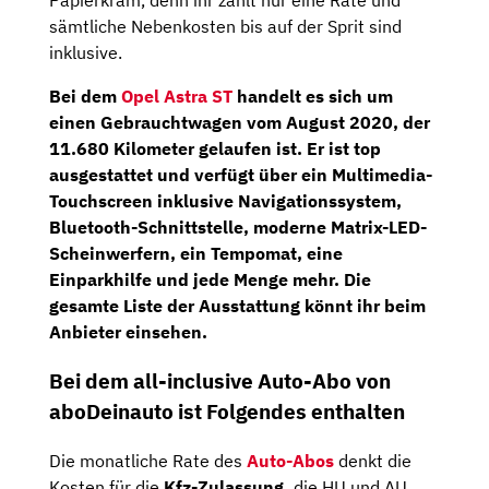
Papierkram, denn ihr zahlt nur eine Rate und
sämtliche Nebenkosten bis auf der Sprit sind
inklusive.
Bei dem
Opel Astra ST
handelt es sich um
einen Gebrauchtwagen vom
August 2020
, der
11.680 Kilometer
gelaufen ist. Er ist top
ausgestattet und verfügt über ein
Multimedia-
Touchscreen
inklusive
Navigationssystem,
Bluetooth-Schnittstelle,
moderne
Matrix-LED-
Scheinwerfern
,
ein
Tempomat,
eine
Einparkhilfe
und jede Menge mehr. Die
gesamte Liste der Ausstattung könnt ihr beim
Anbieter einsehen.
Bei dem
all-inclusive Auto-Abo
von
aboDeinauto ist Folgendes enthalten
Die monatliche Rate des
Auto-Abos
denkt die
Kosten für die
Kfz-Zulassung,
die HU und AU,