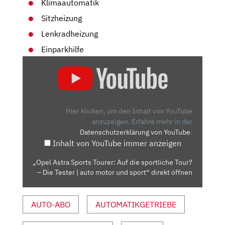
Klimaautomatik
Sitzheizung
Lenkradheizung
Einparkhilfe
„OPEL
ASTRA
SPORTS
TOURER:
AUF
Hier klicken, um den Inhalt von YouTube
DIE
anzuzeigen.
Erfahre mehr in der
Datenschutzerklärung von YouTube
.
SPORTLICHE
Inhalt von YouTube immer anzeigen
TOUR?
–
„Opel Astra Sports Tourer: Auf die sportliche Tour?
DIE
– Die Tester | auto motor und sport“ direkt öffnen
TESTER
|
AUTO-ABO
AUTOMATIKGETRIEBE
AUTO
MOTOR