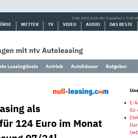
7.08.2026 8:58 Uhr Frankfurt | 7:58 U
BÖRSE
WETTER
TV
VIDEO
AUDIO
DAS BESTE
gen mit ntv Autoleasing
bte Leasingdeals
Antrieb
Autohäuser
Ratgeber
Uns
E-A
asing als
für
Ele
für 124 Euro im Monat
Dar
Geb