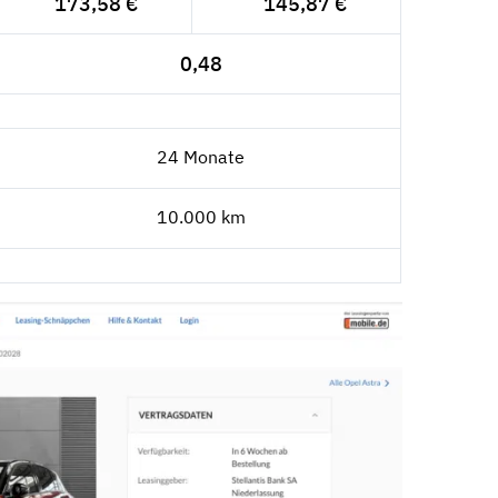
173,58 €
145,87 €
0,48
24 Monate
10.000 km