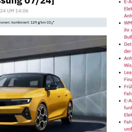
ssung 07/24]
E-A
Ele
24 UM 14:06
Anh
WM-
sionen: kombiniert: 129 g/km CO
*
2
ihr
Buß
Det
der
Anh
Wis
Lea
Fin
Frü
Fah
E-A
fun
Ele
Fah
und