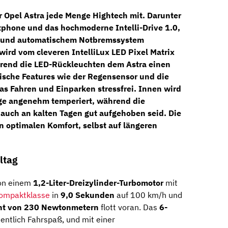
r Opel Astra jede Menge Hightech mit. Darunter
rtphone und das hochmoderne
Intelli-Drive 1.0
,
und
automatischem Notbremssystem
h wird vom cleveren
IntelliLux LED Pixel Matrix
hrend die
LED-Rückleuchten
dem Astra einen
ische Features wie der
Regensensor
und die
s Fahren und Einparken stressfrei. Innen wird
ge
angenehm temperiert, während die
r auch an kalten Tagen gut aufgehoben seid. Die
n optimalen Komfort, selbst auf längeren
ltag
on einem
1,2-Liter-Dreizylinder-Turbomotor
mit
ompaktklasse
in
9,0 Sekunden
auf 100 km/h und
t von 230 Newtonmetern
flott voran. Das
6-
dentlich Fahrspaß, und mit einer