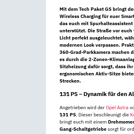
Mit dem
Tech Paket GS
bringt de
Wireless Charging
für euer Sma
das euch mit
Spurhalteassistent
unterstützt. Die Straße vor euc
Licht
perfekt ausgeleuchtet, wä
modernen Look verpassen. Prakt
360-Grad-Parkkamera
machen da
es durch die
2-Zonen-Klimaanla
Sitzheizung
dafür sorgt, dass ih
ergonomischen Aktiv-Sitze
biete
Strecken.
131 PS – Dynamik für den Al
Angetrieben wird der
Opel Astra
v
131 PS
. Dieser beschleunigt die
K
bringt euch mit einem
Drehmomen
Gang-Schaltgetriebe
sorgt für or