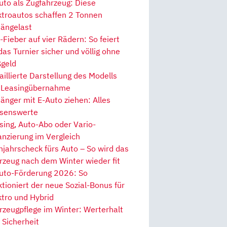
uto als Zugfahrzeug: Diese
ktroautos schaffen 2 Tonnen
ängelast
Fieber auf vier Rädern: So feiert
 das Turnier sicher und völlig ohne
geld
aillierte Darstellung des Modells
 Leasingübernahme
änger mit E-Auto ziehen: Alles
senswerte
sing, Auto-Abo oder Vario-
anzierung im Vergleich
hjahrscheck fürs Auto – So wird das
rzeug nach dem Winter wieder fit
uto-Förderung 2026: So
ktioniert der neue Sozial-Bonus für
ktro und Hybrid
rzeugpflege im Winter: Werterhalt
 Sicherheit