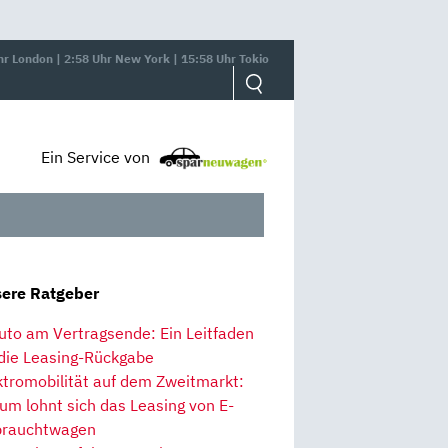
hr London | 2:58 Uhr New York | 15:58 Uhr Tokio
Ein Service von
ere Ratgeber
uto am Vertragsende: Ein Leitfaden
 die Leasing-Rückgabe
ktromobilität auf dem Zweitmarkt:
um lohnt sich das Leasing von E-
rauchtwagen