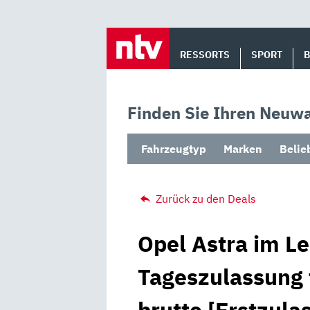
Skip
to
RESSORTS
SPORT
content
Finden Sie Ihren Neuwa
Fahrzeugtyp
Marken
Belie
Zurück zu den Deals
Opel Astra im Le
Tageszulassung 