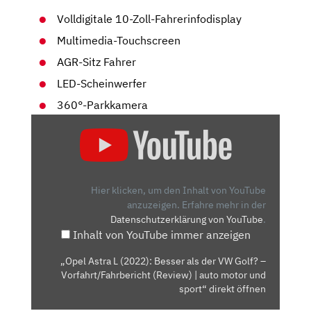
Volldigitale 10-Zoll-Fahrerinfodisplay
Multimedia-Touchscreen
AGR-Sitz Fahrer
LED-Scheinwerfer
360°-Parkkamera
„OPEL
ASTRA
L
(2022):
BESSER
Hier klicken, um den Inhalt von YouTube
ALS
anzuzeigen.
Erfahre mehr in der
Datenschutzerklärung von YouTube
.
DER
Inhalt von YouTube immer anzeigen
VW
GOLF?
„Opel Astra L (2022): Besser als der VW Golf? –
–
Vorfahrt/Fahrbericht (Review) | auto motor und
VORFAHRT/FAHRBERICHT
sport“ direkt öffnen
(REVIEW)