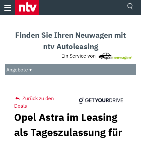
Skip
to
content
Ressorts
Sport
Finden Sie Ihren Neuwagen mit
Börse
Wetter
ntv Autoleasing
TV
Ein Service von
Video
Audio
Angebote ▾
Das Beste
Zurück zu den
Deals
Opel Astra im Leasing
als Tageszulassung für