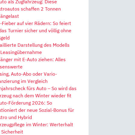
uto als Zugfahrzeug: Diese
ktroautos schaffen 2 Tonnen
ängelast
Fieber auf vier Rädern: So feiert
 das Turnier sicher und völlig ohne
geld
aillierte Darstellung des Modells
 Leasingübernahme
änger mit E-Auto ziehen: Alles
senswerte
sing, Auto-Abo oder Vario-
anzierung im Vergleich
hjahrscheck fürs Auto – So wird das
rzeug nach dem Winter wieder fit
uto-Förderung 2026: So
ktioniert der neue Sozial-Bonus für
ktro und Hybrid
rzeugpflege im Winter: Werterhalt
 Sicherheit