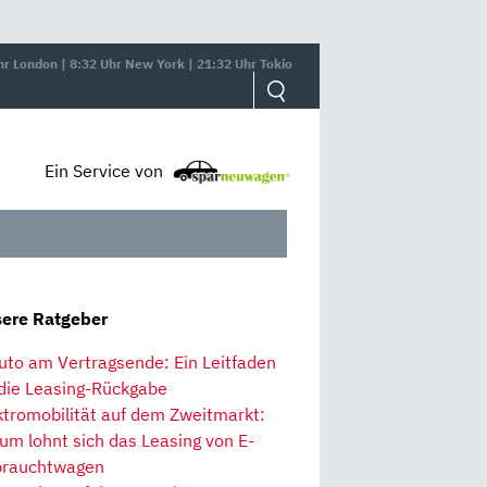
hr London | 8:32 Uhr New York | 21:32 Uhr Tokio
Ein Service von
ere Ratgeber
uto am Vertragsende: Ein Leitfaden
 die Leasing-Rückgabe
ktromobilität auf dem Zweitmarkt:
um lohnt sich das Leasing von E-
rauchtwagen