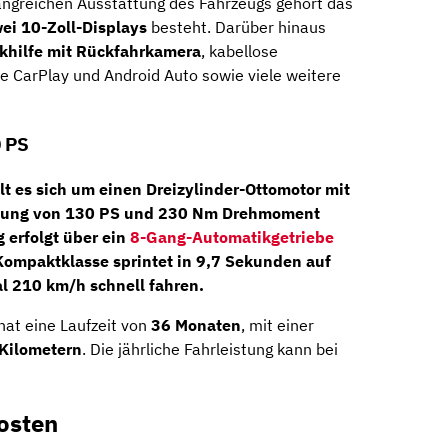
angreichen Ausstattung des Fahrzeugs gehört das
ei 10-Zoll-Displays
besteht. Darüber hinaus
khilfe mit Rückfahrkamera
, kabellose
e CarPlay und Android Auto sowie viele weitere
0 PS
lt es sich um einen
Dreizylinder-Ottomotor
mit
stung von
130 PS und 230 Nm Drehmoment
g erfolgt über ein
8-Gang-Automatikgetriebe
 Kompaktklasse sprintet in 9,7 Sekunden auf
l 210 km/h schnell fahren.
hat eine Laufzeit von
36 Monaten
, mit einer
Kilometern
. Die jährliche Fahrleistung kann bei
osten