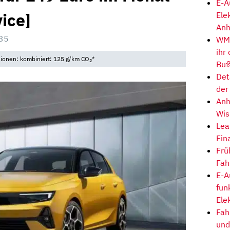
E-A
vice]
Ele
Anh
35
WM-
ihr
sionen: kombiniert: 125 g/km CO
*
2
Buß
Det
der
Anh
Wis
Lea
Fin
Frü
Fah
E-A
fun
Ele
Fah
und