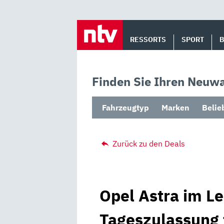
Skip
to
RESSORTS
SPORT
content
Finden Sie Ihren Neuwa
Fahrzeugtyp
Marken
Belie
Zurück zu den Deals
Opel Astra im Le
Tageszulassung 