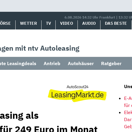
6.08.2026 14:32 Uhr Frankfurt | 13:32 U
BÖRSE
WETTER
TV
VIDEO
AUDIO
DAS BESTE
gen mit ntv Autoleasing
bte Leasingdeals
Antrieb
Autohäuser
Ratgeber
Uns
E-A
für
asing als
Ele
Dar
für 249 Euro im Monat
Geb