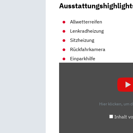
Ausstattungshighlight
Allwetterreifen
Lenkradheizung
Sitzheizung
Rückfahrkamera
Einparkhilfe
„OPEL
ASTRA
L
(2022):
BESSER
ALS
Hier klicken, um 
DER
VW
Inhalt v
GOLF?
–