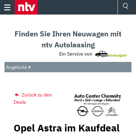
Skip
to
content
Ressorts
Sport
Finden Sie Ihren Neuwagen mit
Börse
Wetter
ntv Autoleasing
TV
Ein Service von
Video
Audio
Angebote ▾
Das Beste
Zurück zu den
Deals
Opel Astra im Kaufdeal