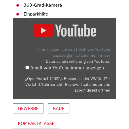
360-Grad-Kamera
Einparkhilfe
„OPEL
ASTRA
L
(2022):
BESSER
Hier klicken, um den Inhalt von YouTube
ALS
anzuzeigen.
Erfahre mehr in der
Datenschutzerklärung von YouTube
.
DER
Inhalt von YouTube immer anzeigen
VW
GOLF?
„Opel Astra L (2022): Besser als der VW Golf? –
–
Vorfahrt/Fahrbericht (Review) | auto motor und
VORFAHRT/FAHRBERICHT
sport“ direkt öffnen
(REVIEW)
|
GEWERBE
KAUF
AUTO
MOTOR
KOMPAKTKLASSE
UND