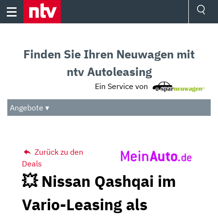
Skip
to
content
Ressorts
Sport
Finden Sie Ihren Neuwagen mit
Börse
Wetter
ntv Autoleasing
TV
Ein Service von
Video
Audio
Angebote ▾
Das Beste
Zurück zu den
Deals
💥 Nissan Qashqai im
Vario-Leasing als