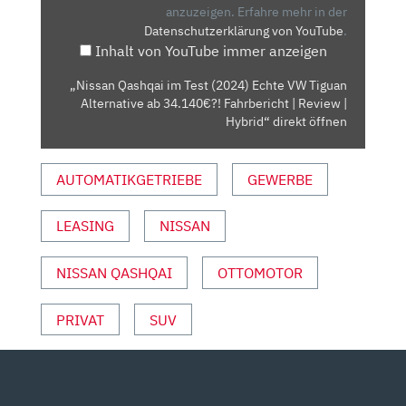
ECHTE
anzuzeigen.
Erfahre mehr in der
Datenschutzerklärung von YouTube
.
VW
Inhalt von YouTube immer anzeigen
TIGUAN
ALTERNATIVE
„Nissan Qashqai im Test (2024) Echte VW Tiguan
AB
Alternative ab 34.140€?! Fahrbericht | Review |
34.140€?!
Hybrid“ direkt öffnen
FAHRBERICHT
|
AUTOMATIKGETRIEBE
GEWERBE
REVIEW
|
LEASING
NISSAN
HYBRID“
VON
YOUTUBE
NISSAN QASHQAI
OTTOMOTOR
ANZEIGEN
PRIVAT
SUV