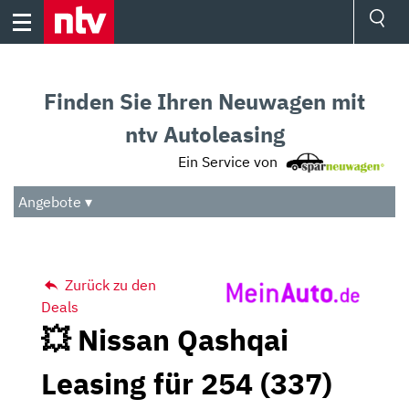
Skip
to
content
Ressorts
Sport
Finden Sie Ihren Neuwagen mit
Börse
Wetter
ntv Autoleasing
TV
Ein Service von
Video
Audio
Angebote ▾
Das Beste
Zurück zu den
Deals
💥 Nissan Qashqai
Leasing für 254 (337)