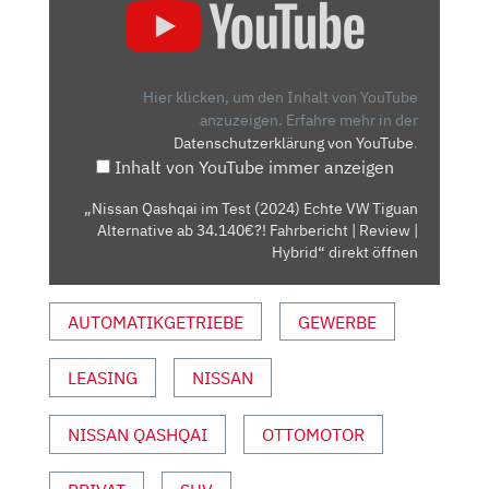
QASHQAI
IM
TEST
(2024)
Hier klicken, um den Inhalt von YouTube
ECHTE
anzuzeigen.
Erfahre mehr in der
Datenschutzerklärung von YouTube
.
VW
Inhalt von YouTube immer anzeigen
TIGUAN
ALTERNATIVE
„Nissan Qashqai im Test (2024) Echte VW Tiguan
AB
Alternative ab 34.140€?! Fahrbericht | Review |
34.140€?!
Hybrid“ direkt öffnen
FAHRBERICHT
|
AUTOMATIKGETRIEBE
GEWERBE
REVIEW
|
LEASING
NISSAN
HYBRID“
VON
YOUTUBE
NISSAN QASHQAI
OTTOMOTOR
ANZEIGEN