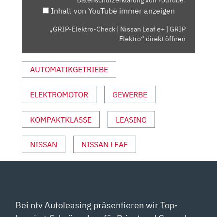
E+
Inhalt von YouTube immer anzeigen
|
GRIP
„GRIP-Elektro-Check | Nissan Leaf e+ | GRIP
ELEKTRO“
Elektro“ direkt öffnen
VON
YOUTUBE
AUTOMATIKGETRIEBE
ANZEIGEN
ELEKTROMOTOR
GEWERBE
KOMPAKTKLASSE
LEASING
NISSAN
NISSAN LEAF
Bei ntv Autoleasing präsentieren wir Top-