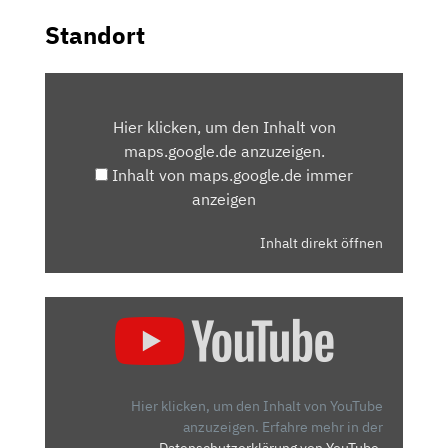
Standort
INHALT
VON
Hier klicken, um den Inhalt von
MAPS.GOOGLE.DE
maps.google.de anzuzeigen.
ANZEIGEN
Inhalt von maps.google.de immer
anzeigen
Inhalt direkt öffnen
„GRIP-
ELEKTRO-
CHECK
|
NISSAN
Hier klicken, um den Inhalt von YouTube
LEAF
anzuzeigen.
Erfahre mehr in der
Datenschutzerklärung von YouTube
.