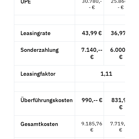
UPE
30.780,-
25.866,-
- €
- €
Leasingrate
43,99 €
36,97 €
Sonderzahlung
7.140,--
6.000,--
€
€
Leasingfaktor
1,11
Überführungskosten
990,-- €
831,93
€
Gesamtkosten
9.185,76
7.719,13
€
€