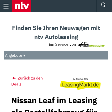
Skip
to
content
Ressorts
Sport
Finden Sie Ihren Neuwagen mit
Börse
Wetter
ntv Autoleasing
TV
Ein Service von
Video
Audio
Angebote ▾
Das Beste
Zurück zu den
Deals
Nissan Leaf im Leasing