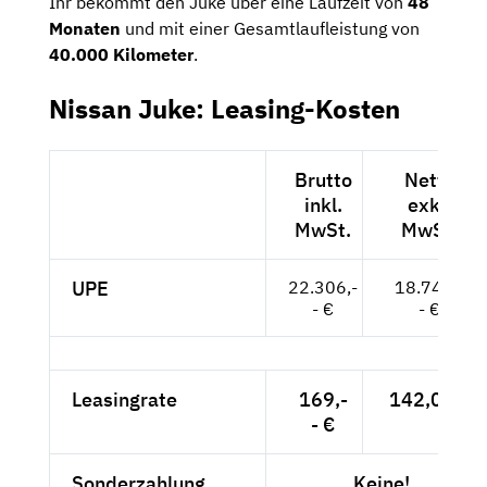
Ihr bekommt den Juke über eine Laufzeit von
48
Monaten
und mit einer Gesamtlaufleistung von
40.000 Kilometer
.
Nissan Juke: Leasing-Kosten
Brutto
Netto
inkl.
exkl.
MwSt.
MwSt.
UPE
22.306,-
18.745,-
- €
- €
Leasingrate
169,-
142,02 €
- €
Sonderzahlung
Keine!