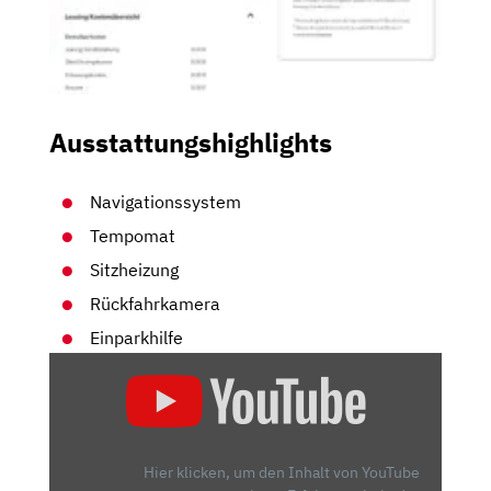
Ausstattungshighlights
Navigationssystem
Tempomat
Sitzheizung
Rückfahrkamera
Einparkhilfe
„FAHRBERICHT
NISSAN
JUKE
NISMO
RS“
Hier klicken, um den Inhalt von YouTube