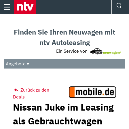
Skip
to
content
Ressorts
Sport
Finden Sie Ihren Neuwagen mit
Börse
Wetter
ntv Autoleasing
TV
Ein Service von
Video
Audio
Angebote ▾
Das Beste
Zurück zu den
Deals
Nissan Juke im Leasing
als Gebrauchtwagen