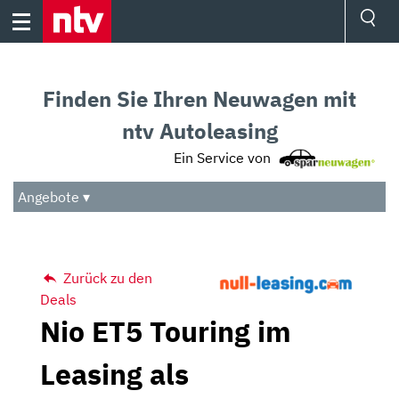
Skip
to
content
Ressorts
Sport
Finden Sie Ihren Neuwagen mit
Börse
Wetter
ntv Autoleasing
TV
Ein Service von
Video
Audio
Angebote ▾
Das Beste
Zurück zu den
Deals
Nio ET5 Touring im
Leasing als