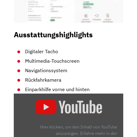
Ausstattungshighlights
Digitaler Tacho
Multimedia-Touchscreen
Navigationssystem
Rückfahrkamera
Einparkhilfe vorne und hinten
„NIO
ET5
TOURING:
ERSTER
ELEKTROKOMBI
Hier klicken, um den Inhalt von YouTube
MIT
anzuzeigen.
Erfahre mehr in der