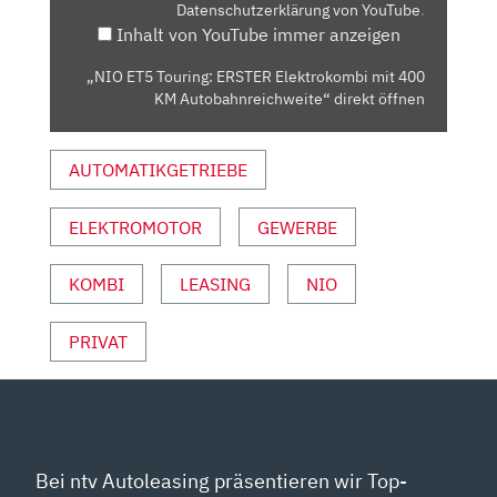
Datenschutzerklärung von YouTube
.
400
Inhalt von YouTube immer anzeigen
KM
AUTOBAHNREICHWEITE“
„NIO ET5 Touring: ERSTER Elektrokombi mit 400
VON
KM Autobahnreichweite“ direkt öffnen
YOUTUBE
ANZEIGEN
AUTOMATIKGETRIEBE
ELEKTROMOTOR
GEWERBE
KOMBI
LEASING
NIO
PRIVAT
Bei ntv Autoleasing präsentieren wir Top-