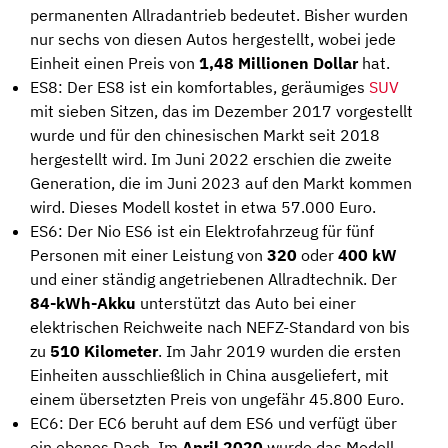
permanenten Allradantrieb bedeutet. Bisher wurden
nur sechs von diesen Autos hergestellt, wobei jede
Einheit einen Preis von
1,48 Millionen Dollar
hat.
ES8: Der ES8 ist ein komfortables, geräumiges
SUV
mit sieben Sitzen, das im Dezember 2017 vorgestellt
wurde und für den chinesischen Markt seit 2018
hergestellt wird. Im Juni 2022 erschien die zweite
Generation, die im Juni 2023 auf den Markt kommen
wird. Dieses Modell kostet in etwa 57.000 Euro.
ES6: Der Nio ES6 ist ein Elektrofahrzeug für fünf
Personen mit einer Leistung von
320
oder
400 kW
und einer ständig angetriebenen Allradtechnik. Der
84-kWh-Akku
unterstützt das Auto bei einer
elektrischen Reichweite nach NEFZ-Standard von bis
zu
510 Kilometer
. Im Jahr 2019 wurden die ersten
Einheiten ausschließlich in China ausgeliefert, mit
einem übersetzten Preis von ungefähr 45.800 Euro.
EC6: Der EC6 beruht auf dem ES6 und verfügt über
ein ebenes Dach. Im
April 2020
wurde das Modell