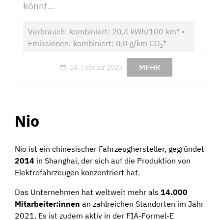
könnt...
Verbrauch: kombiniert: 20,4 kWh/100 km* •
Emissionen: kombiniert: 0,0 g/km CO
*
2
MEHR
14. Februar 2023
Nio
Nio ist ein chinesischer Fahrzeughersteller, gegründet
2014
in Shanghai, der sich auf die Produktion von
Elektrofahrzeugen konzentriert hat.
Das Unternehmen hat weltweit mehr als
14.000
Mitarbeiter:innen
an zahlreichen Standorten im Jahr
2021. Es ist zudem aktiv in der FIA-Formel-E