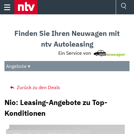
Skip
to
content
Ressorts
Sport
Finden Sie Ihren Neuwagen mit
Börse
Wetter
ntv Autoleasing
TV
Ein Service von
Video
Audio
Angebote ▾
Das Beste
Zurück zu den Deals
Nio: Leasing-Angebote zu Top-
Konditionen