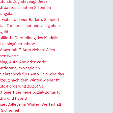
uto als Zugfahrzeug: Diese
ktroautos schaffen 2 Tonnen
ängelast
Fieber auf vier Rädern: So feiert
 das Turnier sicher und völlig ohne
geld
aillierte Darstellung des Modells
 Leasingübernahme
änger mit E-Auto ziehen: Alles
senswerte
sing, Auto-Abo oder Vario-
anzierung im Vergleich
hjahrscheck fürs Auto – So wird das
rzeug nach dem Winter wieder fit
uto-Förderung 2026: So
ktioniert der neue Sozial-Bonus für
ktro und Hybrid
rzeugpflege im Winter: Werterhalt
 Sicherheit