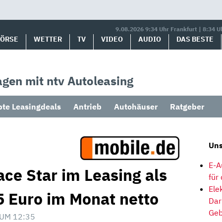
9.08.2026 9:34 Uhr Frankfurt | 8:34 U
BÖRSE
WETTER
TV
VIDEO
AUDIO
DAS BESTE
gen mit ntv Autoleasing
bte Leasingdeals
Antrieb
Autohäuser
Ratgeber
Uns
E-A
ace Star im Leasing als
für
Ele
 Euro im Monat netto
Dar
Geb
UM 12:35