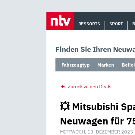
Skip
to
RESSORTS
SPORT
content
Finden Sie Ihren Neuwa
Fahrzeugtyp
Marken
Belie
Zurück zu den Deals
💥 Mitsubishi Sp
Neuwagen für 75
MITTWOCH, 13. DEZEMBER 2023 