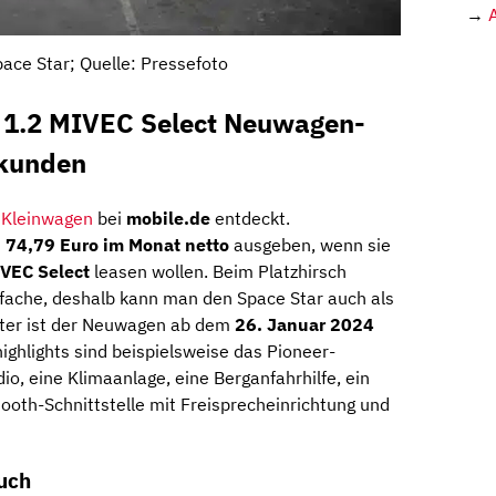
→
pace Star; Quelle: Pressefoto
r 1.2 MIVEC Select Neuwagen-
skunden
e
Kleinwagen
bei
mobile.de
entdeckt.
h
74,79 Euro im Monat netto
ausgeben, wenn sie
IVEC Select
leasen wollen. Beim Platzhirsch
ifache, deshalb kann man den Space Star auch als
ter ist der Neuwagen ab dem
26. Januar 2024
ighlights sind beispielsweise das Pioneer-
o, eine Klimaanlage, eine Berganfahrhilfe, ein
tooth-Schnittstelle mit Freisprecheinrichtung und
auch