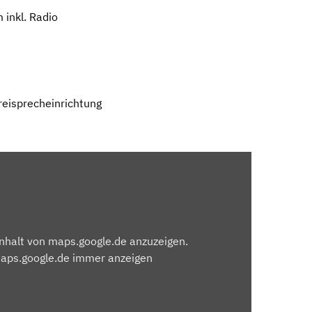
 inkl. Radio
Freisprecheinrichtung
Inhalt von maps.google.de anzuzeigen.
maps.google.de immer anzeigen