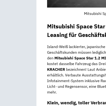
Mitsubishi S
Mitsubishi Space Sta
Leasing für Geschäft
Island-Weiß lackierter, japanisch
Geschäftskunden müssen lediglic
den
Mitsubishi Space Star 1.2 M
kostet dasselbe Fahrzeug das Dre
KRACHER
bezeichnen! Laut Anbie
erhältlich. Verbaute Ausstattungsh
Infotainment-System inklusive Radi
Licht- und Regensensor, eine Blue
mehr.
Klein, wendig, toller Verbr