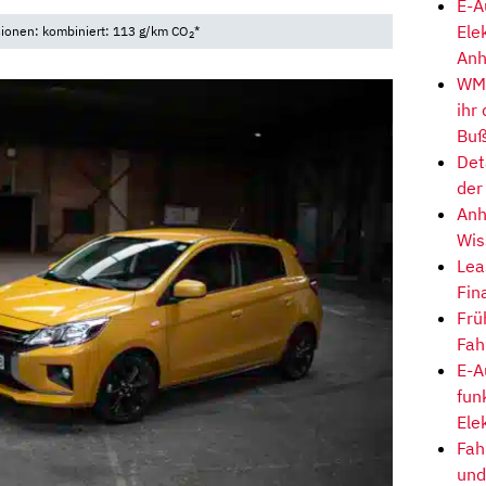
E-A
Ele
sionen: kombiniert: 113 g/km CO
*
2
Anh
WM-
ihr
Buß
Det
der
Anh
Wis
Lea
Fin
Frü
Fah
E-A
fun
Ele
Fah
und