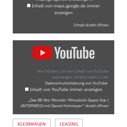
Inhalt von maps.google.de immer
anzeigen
Inhalt direkt öffnen
„DAS
88-
NM-
MONSTER:
MITSUBISHI
Hier klicken, um den Inhalt von YouTube
SPACE
anzuzeigen.
Erfahre mehr in der
Datenschutzerklärung von YouTube
.
STAR
Inhalt von YouTube immer anzeigen
|
UNTERWEGS
„Das 88-Nm-Monster: Mitsubishi Space Star |
MIT
UNTERWEGS mit Daniel Hohmeyer“ direkt öffnen
DANIEL
HOHMEYER“
KLEINWAGEN
LEASING
VON