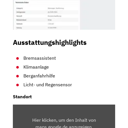
Ausstattungshighlights
Bremsassistent
Klimaanlage
Berganfahrhilfe
Licht- und Regensensor
Standort
INHALT
VON
Hier klicken, um den Inhalt von
MAPS.GOOGLE.DE
maps.google.de anzuzeigen.
ANZEIGEN