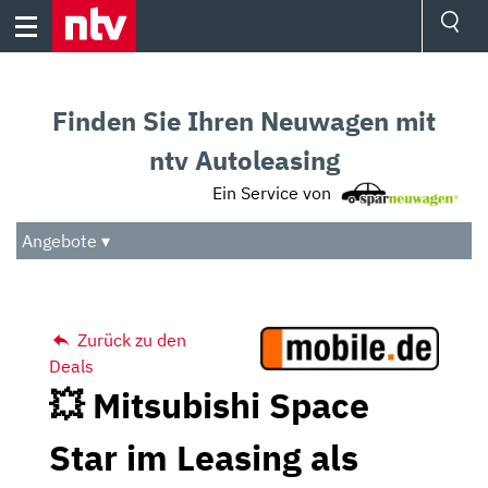
Skip
to
content
Ressorts
Sport
Finden Sie Ihren Neuwagen mit
Börse
Wetter
ntv Autoleasing
TV
Ein Service von
Video
Audio
Angebote ▾
Das Beste
Zurück zu den
Deals
💥 Mitsubishi Space
Star im Leasing als