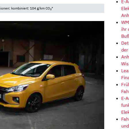
E-A
Ele
sionen: kombiniert: 104 g/km CO
*
2
Anh
WM-
ihr
Buß
Det
der
Anh
Wis
Lea
Fin
Frü
Fah
E-A
fun
Ele
Fah
und