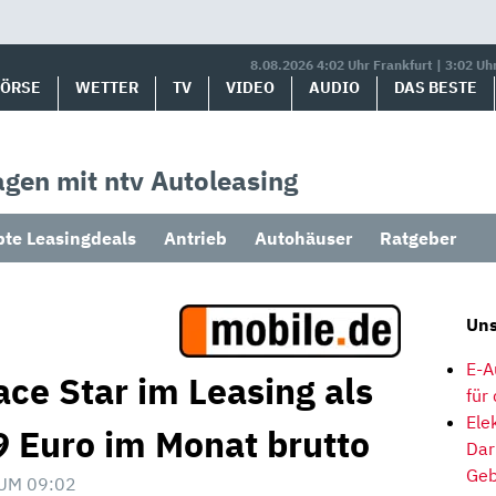
8.08.2026 4:02 Uhr Frankfurt | 3:02 Uh
BÖRSE
WETTER
TV
VIDEO
AUDIO
DAS BESTE
gen mit ntv Autoleasing
bte Leasingdeals
Antrieb
Autohäuser
Ratgeber
Uns
E-A
ace Star im Leasing als
für
Ele
 Euro im Monat brutto
Dar
Geb
UM 09:02