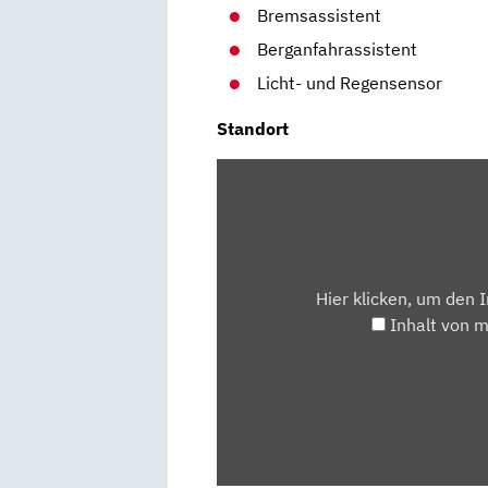
Bremsassistent
Berganfahrassistent
Licht- und Regensensor
Standort
INHALT
VON
MAPS.GOOGLE.DE
ANZEIGEN
Hier klicken, um den 
Inhalt von 