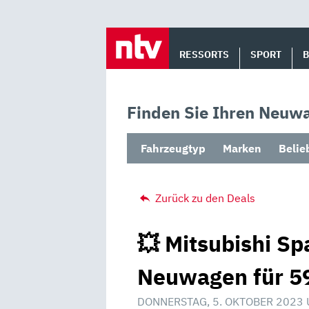
Skip
to
RESSORTS
SPORT
content
Finden Sie Ihren Neuwa
Fahrzeugtyp
Marken
Belie
Zurück zu den Deals
💥 Mitsubishi Sp
Neuwagen für 59
DONNERSTAG, 5. OKTOBER 2023 