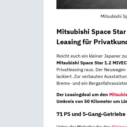
Mitsubishi S
Mitsubishi Space Sta
Leasing für Privatkun
Reicht euch ein kleiner Japaner zu
Mitsubishi Space Star 1.2 MIVEC
Privatleasing raus. Der Neuwagen 
lackiert. Zur verbauten Ausstattu
Brems- und ein Berganfahrassisten
Der Leasingdeal um den
Mitsubis
Umkreis von
50 Kilometer um Lö
71 PS und 5-Gang-Getriebe
Unter der Motorhaube des
Kleinw