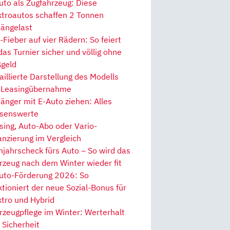
uto als Zugfahrzeug: Diese
ktroautos schaffen 2 Tonnen
ängelast
Fieber auf vier Rädern: So feiert
 das Turnier sicher und völlig ohne
geld
aillierte Darstellung des Modells
 Leasingübernahme
änger mit E-Auto ziehen: Alles
senswerte
sing, Auto-Abo oder Vario-
anzierung im Vergleich
hjahrscheck fürs Auto – So wird das
rzeug nach dem Winter wieder fit
uto-Förderung 2026: So
ktioniert der neue Sozial-Bonus für
ktro und Hybrid
rzeugpflege im Winter: Werterhalt
 Sicherheit