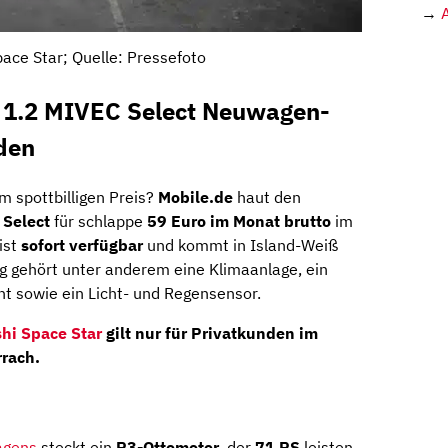
→
pace Star; Quelle: Pressefoto
r 1.2 MIVEC Select Neuwagen-
den
m spottbilligen Preis?
Mobile.de
haut den
 Select
für schlappe
59 Euro im Monat brutto
im
ist
sofort verfügbar
und kommt in Island-Weiß
ng gehört unter anderem eine Klimaanlage, ein
t sowie ein Licht- und Regensensor.
hi Space Star
gilt nur für Privatkunden im
rrach
.
agens
steckt ein
R3-Ottomotor
, der
71 PS
leisten