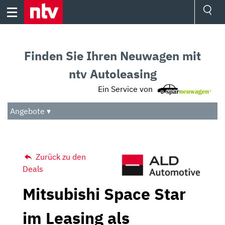
Skip
to
content
Ressorts
Sport
Finden Sie Ihren Neuwagen mit
Börse
Wetter
ntv Autoleasing
TV
Ein Service von
Video
Audio
Angebote ▾
Das Beste
Zurück zu den
Deals
Mitsubishi Space Star
im Leasing als