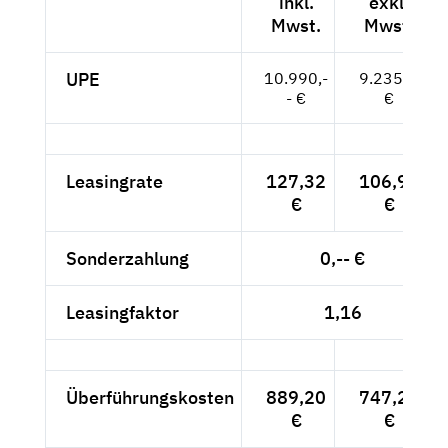
inkl.
exkl.
Mwst.
Mwst.
UPE
10.990,-
9.235,--
- €
€
Leasingrate
127,32
106,99
€
€
Sonderzahlung
0,-- €
Leasingfaktor
1,16
Überführungskosten
889,20
747,23
€
€