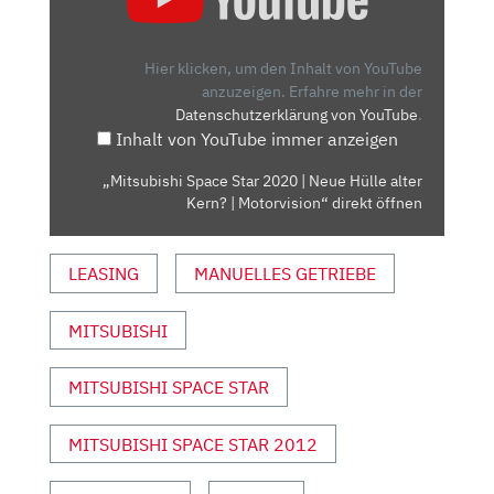
STAR
2020
|
Hier klicken, um den Inhalt von YouTube
NEUE
anzuzeigen.
Erfahre mehr in der
Datenschutzerklärung von YouTube
.
HÜLLE
Inhalt von YouTube immer anzeigen
ALTER
KERN?
„Mitsubishi Space Star 2020 | Neue Hülle alter
|
Kern? | Motorvision“ direkt öffnen
MOTORVISION“
VON
LEASING
MANUELLES GETRIEBE
YOUTUBE
ANZEIGEN
MITSUBISHI
MITSUBISHI SPACE STAR
MITSUBISHI SPACE STAR 2012