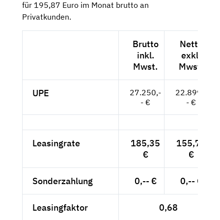
für 195,87 Euro im Monat brutto an
Privatkunden.
Brutto
Netto
inkl.
exkl.
Mwst.
Mwst.
UPE
27.250,-
22.899,-
- €
- €
Leasingrate
185,35
155,76
€
€
Sonderzahlung
0,-- €
0,-- €
Leasingfaktor
0,68