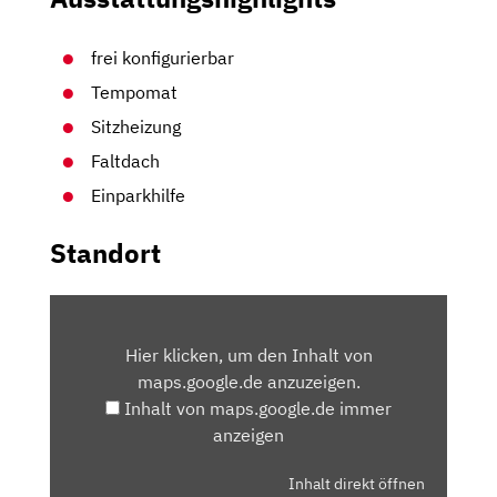
frei konfigurierbar
Tempomat
Sitzheizung
Faltdach
Einparkhilfe
Standort
INHALT
VON
Hier klicken, um den Inhalt von
MAPS.GOOGLE.DE
maps.google.de anzuzeigen.
ANZEIGEN
Inhalt von maps.google.de immer
anzeigen
Inhalt direkt öffnen