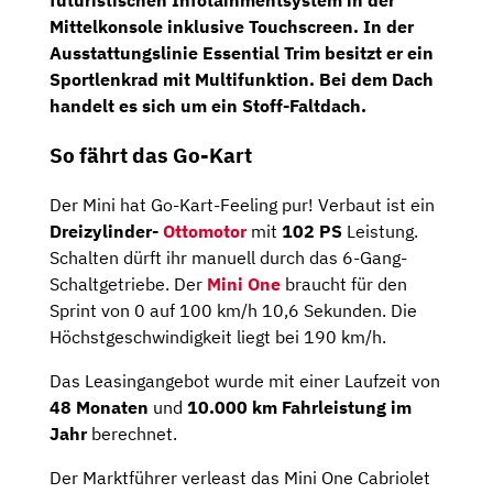
futuristischen Infotainmentsystem in der
Mittelkonsole inklusive Touchscreen. In der
Ausstattungslinie
Essential Trim
besitzt er ein
Sportlenkrad
mit Multifunktion. Bei dem Dach
handelt es sich um ein
Stoff-Faltdach.
So fährt das Go-Kart
Der Mini hat Go-Kart-Feeling pur! Verbaut ist ein
Dreizylinder-
Ottomotor
mit
102 PS
Leistung.
Schalten dürft ihr manuell durch das 6-Gang-
Schaltgetriebe. Der
Mini One
braucht für den
Sprint von 0 auf 100 km/h 10,6 Sekunden. Die
Höchstgeschwindigkeit liegt bei 190 km/h.
Das Leasingangebot wurde mit einer Laufzeit von
48 Monaten
und
10.000 km Fahrleistung im
Jahr
berechnet.
Der Marktführer verleast das Mini One Cabriolet