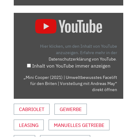
„MINI
COOPER
(2021)
|
UMWELTBEWUSSTES
Hier klicken, um den Inhalt von YouTube
FACELIFT
anzuzeigen.
Erfahre mehr in der
Datenschutzerklärung von YouTube
.
FÜR
Inhalt von YouTube immer anzeigen
DEN
BRITEN
„Mini Cooper (2021) | Umweltbewusstes Facelift
| VORSTELLUNG
für den Briten | Vorstellung mit Andreas May“
MIT
direkt öffnen
ANDREAS
MAY“
CABRIOLET
GEWERBE
VON
YOUTUBE
LEASING
MANUELLES GETRIEBE
ANZEIGEN