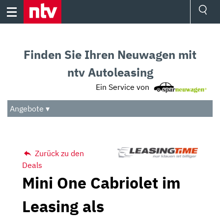
Skip
to
content
Ressorts
Sport
Finden Sie Ihren Neuwagen mit
Börse
Wetter
ntv Autoleasing
TV
Ein Service von
Video
Audio
Angebote ▾
Das Beste
Zurück zu den
Deals
Mini One Cabriolet im
Leasing als