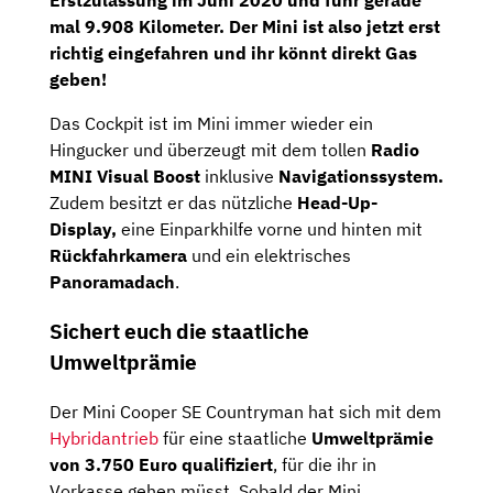
Erstzulassung
im
Juni 2020
und fuhr gerade
mal
9.908
Kilometer.
Der Mini ist also jetzt erst
richtig eingefahren und ihr könnt direkt Gas
geben!
Das Cockpit ist im Mini immer wieder ein
Hingucker und überzeugt mit dem tollen
Radio
MINI Visual Boost
inklusive
Navigationssystem.
Zudem besitzt er das nützliche
Head-Up-
Display,
eine Einparkhilfe vorne und hinten mit
Rückfahrkamera
und ein elektrisches
Panoramadach
.
Sichert euch die staatliche
Umweltprämie
Der Mini Cooper SE Countryman hat sich mit dem
Hybridantrieb
für eine staatliche
Umweltprämie
von 3.750 Euro qualifiziert
, für die ihr in
Vorkasse gehen müsst. Sobald der Mini