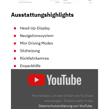
Ausstattungshighlights
Head-Up-Display
Navigationssystem
Mini Driving Modes
Sitzheizung
Rückfahrkamrea
Einparkhilfe
„MINI
COUNTRYMAN
(2020)
|
SO
Hier klicken, um den Inhalt von YouTube
SCHLÄGT
anzuzeigen.
Erfahre mehr in der
Datenschutzerklärung von YouTube
.
SICH