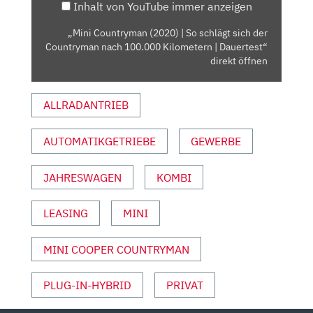
Inhalt von YouTube immer anzeigen
DER
COUNTRYMAN
„Mini Countryman (2020) | So schlägt sich der
NACH
Countryman nach 100.000 Kilometern | Dauertest“
100.000
direkt öffnen
KILOMETERN
|
ALLRADANTRIEB
DAUERTEST“
VON
AUTOMATIKGETRIEBE
GEWERBE
YOUTUBE
ANZEIGEN
JAHRESWAGEN
KOMBI
LEASING
MINI
MINI COOPER COUNTRYMAN
PLUG-IN-HYBRID
PRIVAT