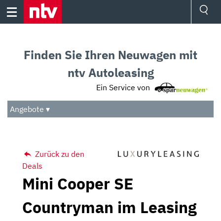
Skip
to
content
Ressorts
Sport
Finden Sie Ihren Neuwagen mit
Börse
Wetter
ntv Autoleasing
TV
Ein Service von
Video
Audio
Angebote ▾
Das Beste
Zurück zu den
Deals
Mini Cooper SE
Countryman im Leasing