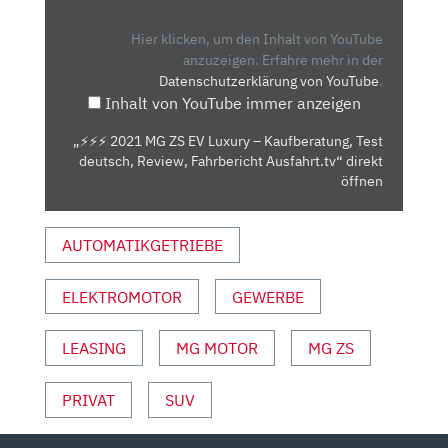
ZS
EV
Hier klicken, um den Inhalt von YouTube
LUXURY
anzuzeigen.
Erfahre mehr in der
Datenschutzerklärung von YouTube
.
–
Inhalt von YouTube immer anzeigen
KAUFBERATUNG,
TEST
„⚡️⚡️⚡️ 2021 MG ZS EV Luxury – Kaufberatung, Test
DEUTSCH,
deutsch, Review, Fahrbericht Ausfahrt.tv“ direkt
REVIEW,
öffnen
FAHRBERICHT
AUSFAHRT.TV“
AUTOMATIKGETRIEBE
VON
YOUTUBE
ELEKTROMOTOR
GEWERBE
ANZEIGEN
LEASING
MG MOTOR
MG ZS
PRIVAT
SUV