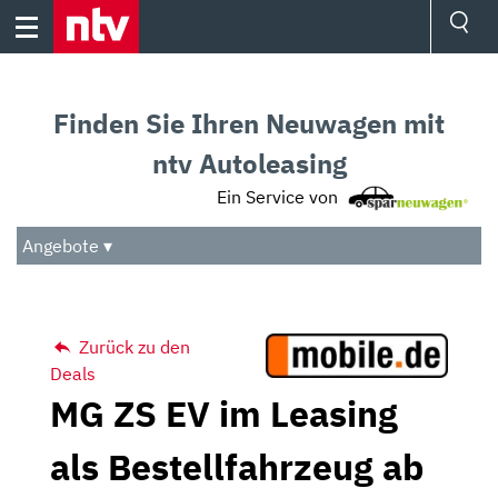
Skip
to
content
Ressorts
Sport
Finden Sie Ihren Neuwagen mit
Börse
Wetter
ntv Autoleasing
TV
Ein Service von
Video
Audio
Angebote ▾
Das Beste
Zurück zu den
Deals
MG ZS EV im Leasing
als Bestellfahrzeug ab