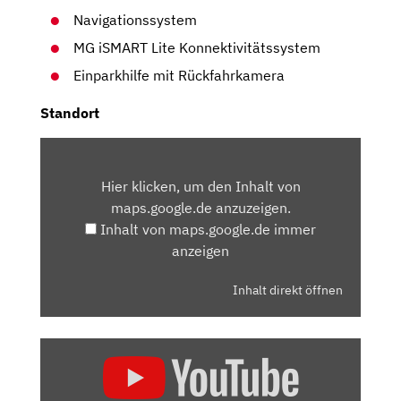
Navigationssystem
MG iSMART Lite Konnektivitätssystem
Einparkhilfe mit Rückfahrkamera
Standort
INHALT
VON
Hier klicken, um den Inhalt von
MAPS.GOOGLE.DE
maps.google.de anzuzeigen.
ANZEIGEN
Inhalt von maps.google.de immer
anzeigen
Inhalt direkt öffnen
„⚡️⚡️⚡️
2021
MG