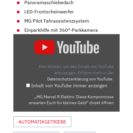
Panoramaschiebedach
LED-Frontscheinwerfer
MG Pilot Fahrassistenzsystem
Einparkhilfe mit 360°-Parkkamera
„MG
MARVEL
R
ELEKTRO:
DIESE
Hier klicken, um den Inhalt von YouTube
KOMPROMISSE
anzuzeigen.
Erfahre mehr in der
Datenschutzerklärung von YouTube
.
ERWARTEN
Inhalt von YouTube immer anzeigen
EUCH
FÜR
„MG Marvel R Elektro: Diese Kompromisse
KLEINES
erwarten Euch für kleines Geld“ direkt öffnen
GELD“
VON
AUTOMATIKGETRIEBE
YOUTUBE
ANZEIGEN