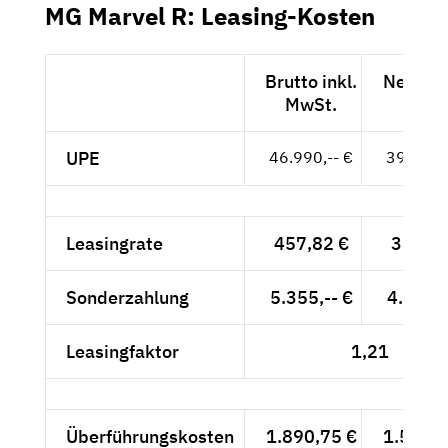
MG Marvel R: Leasing-Kosten
Brutto inkl.
Netto e
MwSt.
MwSt
UPE
46.990,-- €
39.487,-
Leasingrate
457,82 €
384,72
Sonderzahlung
5.355,-- €
4.500,-
Leasingfaktor
1,21
Überführungskosten
1.890,75 €
1.588,8