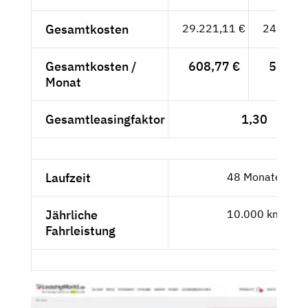
Gesamtkosten
29.221,11 €
24.555,
Gesamtkosten /
608,77 €
511,57
Monat
Gesamtleasingfaktor
1,30
Laufzeit
48 Monate
Jährliche
10.000 km
Fahrleistung