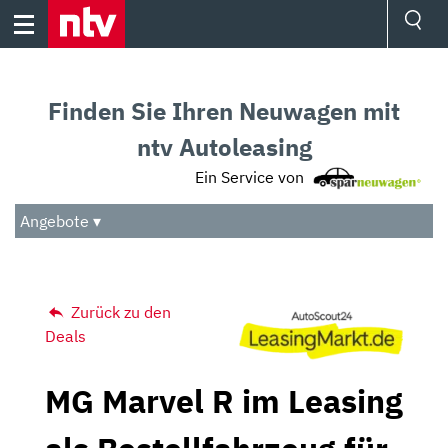
Skip
to
content
Ressorts
Sport
Finden Sie Ihren Neuwagen mit
Börse
Wetter
ntv Autoleasing
TV
Ein Service von
Video
Audio
Angebote ▾
Das Beste
Zurück zu den
Deals
MG Marvel R im Leasing