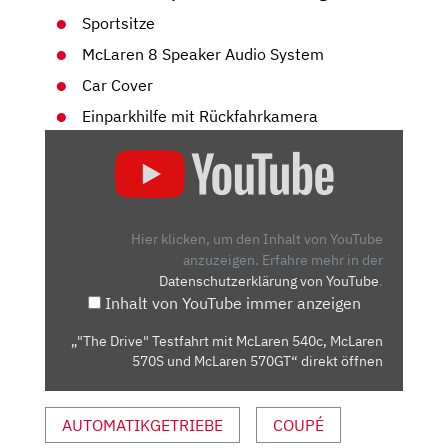
Sportsitze
McLaren 8 Speaker Audio System
Car Cover
Einparkhilfe mit Rückfahrkamera
„"THE
DRIVE"
TESTFAHRT
MIT
MCLAREN
Hier klicken, um den Inhalt von YouTube
540C,
anzuzeigen.
Erfahre mehr in der
Datenschutzerklärung von YouTube
.
MCLAREN
Inhalt von YouTube immer anzeigen
570S
UND
„"The Drive" Testfahrt mit McLaren 540c, McLaren
MCLAREN
570S und McLaren 570GT“ direkt öffnen
570GT“
VON
AUTOMATIKGETRIEBE
COUPÉ
YOUTUBE