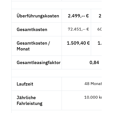
Überführungskosten
2.499,-- €
2.100,
Gesamtkosten
72.451,-- €
60.883,
Gesamtkosten /
1.509,40 €
1.268,
Monat
Gesamtleasingfaktor
0,84
Laufzeit
48 Monate
Jährliche
10.000 km
Fahrleistung