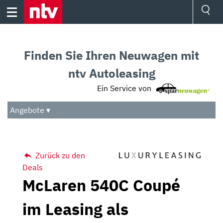
Skip
to
content
Ressorts
Sport
Finden Sie Ihren Neuwagen mit
Börse
Wetter
ntv Autoleasing
TV
Ein Service von
Video
Audio
Angebote ▾
Das Beste
Zurück zu den
Deals
McLaren 540C Coupé
im Leasing als