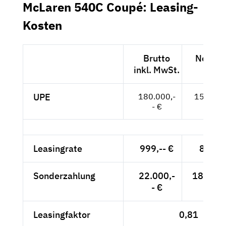
McLaren 540C Coupé: Leasing-
Kosten
Brutto
Netto e
inkl. MwSt.
MwSt
UPE
180.000,-
151.261,
- €
Leasingrate
999,-- €
839,5
Sonderzahlung
22.000,-
18.487,
- €
Leasingfaktor
0,81