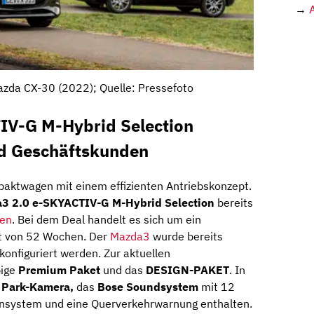
→
zda CX-30 (2022); Quelle: Pressefoto
IV-G M-Hybrid Selection
nd Geschäftskunden
paktwagen mit einem effizienten Antriebskonzept.
3 2.0 e-SKYACTIV-G M-Hybrid Selection
bereits
sen
. Bei dem Deal handelt es sich um ein
eit von 52 Wochen. Der
Mazda3
wurde bereits
 konfiguriert werden. Zur aktuellen
pige
Premium Paket
und das
DESIGN-PAKET
. In
 Park-Kamera,
das
Bose Soundsystem
mit 12
rnsystem und eine Querverkehrwarnung enthalten.