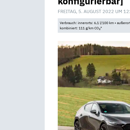
konfigurierbar]
FREITAG, 5. AUGUST 2022 UM 12
Verbrauch: innerorts: 6,1 l/100 km • außeror
kombiniert: 111 g/km CO
*
2