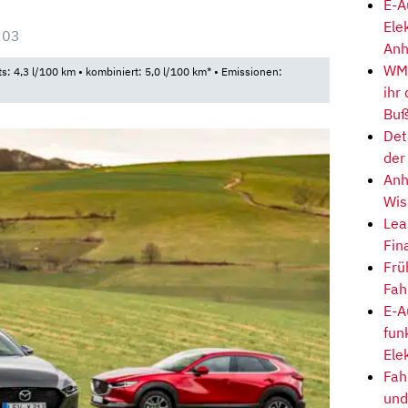
E-A
Ele
:03
Anh
WM-
ts: 4,3 l/100 km • kombiniert: 5,0 l/100 km* • Emissionen:
ihr
Buß
Det
der
Anh
Wis
Lea
Fin
Frü
Fah
E-A
fun
Ele
Fah
und