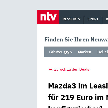
Skip
to
RESSORTS
SPORT
content
Finden Sie Ihren Neuwa
Fahrzeugtyp
Marken
Belie
Zurück zu den Deals
Mazda3 im Leasi
für 219 Euro im 