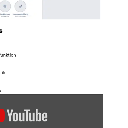
s
funktion
tik
a