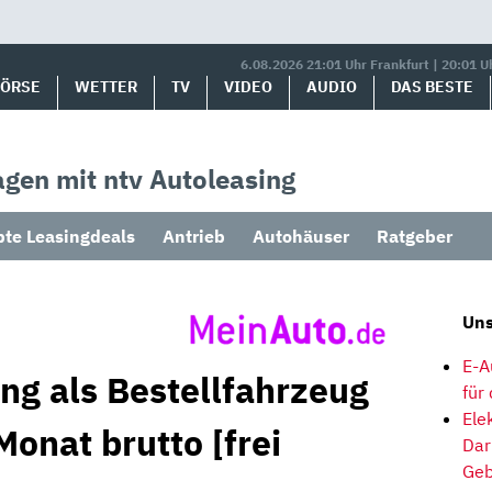
6.08.2026 21:01 Uhr Frankfurt | 20:01 U
BÖRSE
WETTER
TV
VIDEO
AUDIO
DAS BESTE
gen mit ntv Autoleasing
bte Leasingdeals
Antrieb
Autohäuser
Ratgeber
Uns
E-A
ng als Bestellfahrzeug
für
Ele
Monat brutto [frei
Dar
Geb