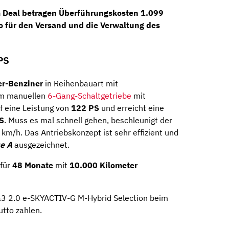
 Deal betragen
Überführungskosten 1.099
o
für den
Versand und die Verwaltung
des
PS
er-Benziner
in Reihenbauart mit
em manuellen
6-Gang-Schaltgetriebe
mit
f eine Leistung von
122 PS
und erreicht eine
S
. Muss es mal schnell gehen, beschleunigt der
m/h. Das Antriebskonzept ist sehr effizient und
se A
ausgezeichnet.
 für
48 Monate
mit
10.000 Kilometer
a3 2.0 e-SKYACTIV-G M-Hybrid Selection beim
utto zahlen.