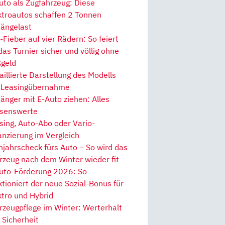
uto als Zugfahrzeug: Diese
ktroautos schaffen 2 Tonnen
ängelast
Fieber auf vier Rädern: So feiert
 das Turnier sicher und völlig ohne
geld
aillierte Darstellung des Modells
 Leasingübernahme
änger mit E-Auto ziehen: Alles
senswerte
sing, Auto-Abo oder Vario-
anzierung im Vergleich
hjahrscheck fürs Auto – So wird das
rzeug nach dem Winter wieder fit
uto-Förderung 2026: So
ktioniert der neue Sozial-Bonus für
ktro und Hybrid
rzeugpflege im Winter: Werterhalt
 Sicherheit