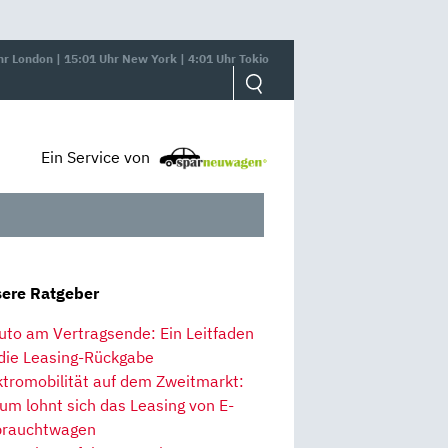
hr London | 15:01 Uhr New York | 4:01 Uhr Tokio
Ein Service von
ere Ratgeber
uto am Vertragsende: Ein Leitfaden
 die Leasing-Rückgabe
ktromobilität auf dem Zweitmarkt:
um lohnt sich das Leasing von E-
rauchtwagen