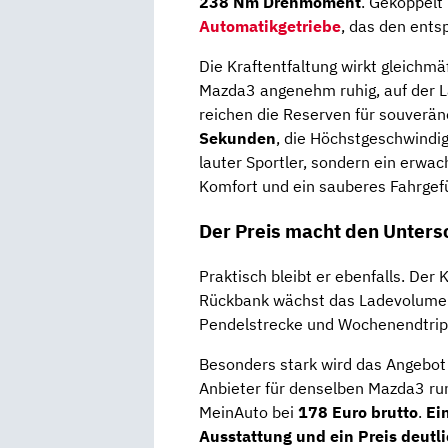
238 Nm Drehmoment
. Gekoppelt 
Automatikgetriebe
, das den ents
Die Kraftentfaltung wirkt gleichmäß
Mazda3 angenehm ruhig, auf der La
reichen die Reserven für souverän
Sekunden
, die Höchstgeschwindigk
lauter Sportler, sondern ein erwac
Komfort und ein sauberes Fahrgefü
Der Preis macht den Unters
Praktisch bleibt er ebenfalls. Der
Rückbank wächst das Ladevolumen
Pendelstrecke und Wochenendtrip r
Besonders stark wird das Angebot
Anbieter für denselben Mazda3 r
MeinAuto bei
178 Euro brutto
.
Ei
Ausstattung und ein Preis deutl