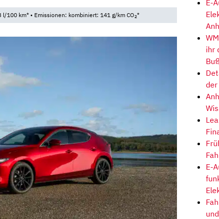
E-A
Ele
 l/100 km* • Emissionen: kombiniert: 141 g/km CO
*
2
Anh
WM-
ihr
Buß
Det
der
Anh
Wis
Lea
Fin
Frü
Fah
E-A
fun
Ele
Fah
und