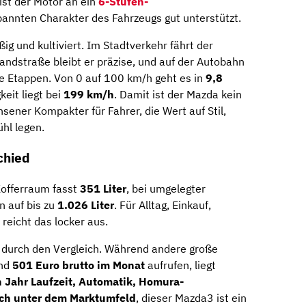
ist der Motor an ein
6-Stufen-
pannten Charakter des Fahrzeugs gut unterstützt.
ig und kultiviert. Im Stadtverkehr fährt der
ndstraße bleibt er präzise, und auf der Autobahn
e Etappen. Von 0 auf 100 km/h geht es in
9,8
eit liegt bei
199 km/h
. Damit ist der Mazda kein
hsener Kompakter für Fahrer, die Wert auf Stil,
hl legen.
chied
 Kofferraum fasst
351 Liter
, bei umgelegter
 auf bis zu
1.026 Liter
. Für Alltag, Einkauf,
eicht das locker aus.
 durch den Vergleich. Während andere große
und
501 Euro brutto im Monat
aufrufen, liegt
n Jahr Laufzeit, Automatik, Homura-
ich unter dem Marktumfeld
, dieser Mazda3 ist ein