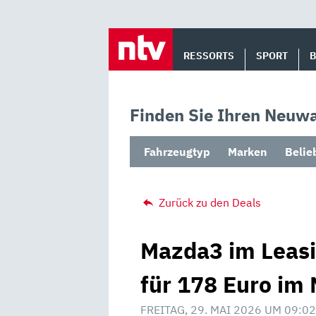
Skip
to
RESSORTS
SPORT
content
Finden Sie Ihren Neuwa
Fahrzeugtyp
Marken
Belie
Zurück zu den Deals
Mazda3 im Leasi
für 178 Euro im 
FREITAG, 29. MAI 2026 UM 09:02