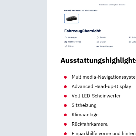
Ausstattungshighlight
Multimedia-Navigationssyst
Ad­van­ced Head-up-Display
Voll-LED-Schein­wer­fer
Sitzheizung
Klimaanlage
Rückfahrkamera
Einparkhilfe vorne und hinten