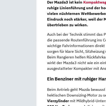
Der Mazda3 ist kein
Kompaktwa
ruhige Linienführung und der h
vielen nüchternen Wettbewerber
Eindruck noch stärker, weil der M
übertrieben zu wirken.
Auch bei der Technik stimmt das 
die passende Routenführung ins C
wichtige Fahrinformationen direkt i
sorgen für klare Sicht, Sitzheizun
Beim Rangieren helfen Rückfahrka
wirkt der Mazda3 nicht wie ein ei
ausgestatteter Kompakter mit An
Ein Benziner mit ruhiger Ha
Beim Antrieb geht Mazda bewusst e
hektischen Downsizing-Motor zu s
Vierzylinder
mit Mildhybrid-Unters