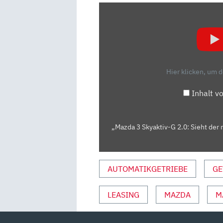
„MAZDA
3
SKYAKTIV-
G
2.0:
SIEHT
Hier klicken, um 
DER
NUR
Inhalt v
GUT
AUS
ODER
„Mazda 3 Skyaktiv-G 2.0: Sieht der 
KANN
DER
AUCH
AUTOMATIKGETRIEBE
GE
WAS?
TEST/REVIEW
LEASING
MAZDA
M
|
AUTO
MOTOR