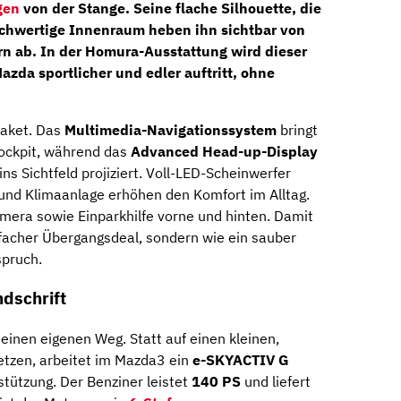
gen
von der Stange. Seine flache Silhouette, die
ochwertige Innenraum heben ihn sichtbar von
n ab. In der Homura-Ausstattung wird dieser
azda sportlicher und edler auftritt, ohne
Paket. Das
Multimedia-Navigationssystem
bringt
ockpit, während das
Advanced Head-up-Display
ns Sichtfeld projiziert. Voll-LED-Scheinwerfer
g und Klimaanlage erhöhen den Komfort im Alltag.
mera sowie Einparkhilfe vorne und hinten. Damit
nfacher Übergangsdeal, sondern wie ein sauber
spruch.
ndschrift
inen eigenen Weg. Statt auf einen kleinen,
etzen, arbeitet im Mazda3 ein
e-SKYACTIV G
tützung. Der Benziner leistet
140 PS
und liefert