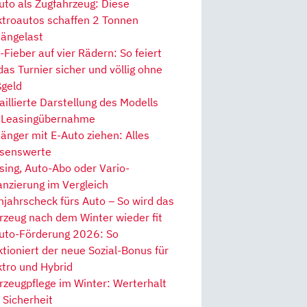
uto als Zugfahrzeug: Diese
ktroautos schaffen 2 Tonnen
ängelast
Fieber auf vier Rädern: So feiert
 das Turnier sicher und völlig ohne
geld
aillierte Darstellung des Modells
 Leasingübernahme
änger mit E-Auto ziehen: Alles
senswerte
sing, Auto-Abo oder Vario-
anzierung im Vergleich
hjahrscheck fürs Auto – So wird das
rzeug nach dem Winter wieder fit
uto-Förderung 2026: So
ktioniert der neue Sozial-Bonus für
ktro und Hybrid
rzeugpflege im Winter: Werterhalt
 Sicherheit