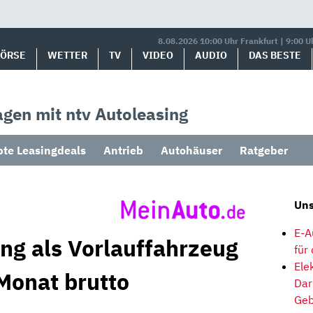
8.08.2026 10:00 Uhr Frankfurt | 9:00 U
BÖRSE
WETTER
TV
VIDEO
AUDIO
DAS BESTE
gen mit ntv Autoleasing
bte Leasingdeals
Antrieb
Autohäuser
Ratgeber
Uns
E-A
ng als Vorlauffahrzeug
für
Ele
Monat brutto
Dar
Geb