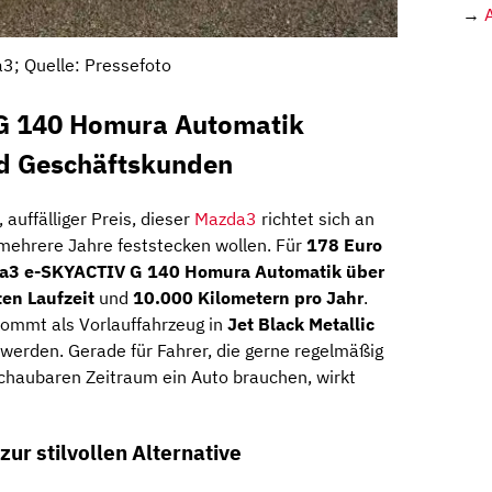
→
3; Quelle: Pressefoto
G 140 Homura Automatik
nd Geschäftskunden
 auffälliger Preis, dieser
Mazda3
richtet sich an
h mehrere Jahre feststecken wollen. Für
178 Euro
a3 e-SKYACTIV G 140 Homura Automatik über
en Laufzeit
und
10.000 Kilometern pro Jahr
.
 kommt als Vorlauffahrzeug in
Jet Black Metallic
werden. Gerade für Fahrer, die gerne regelmäßig
chaubaren Zeitraum ein Auto brauchen, wirkt
r stilvollen Alternative