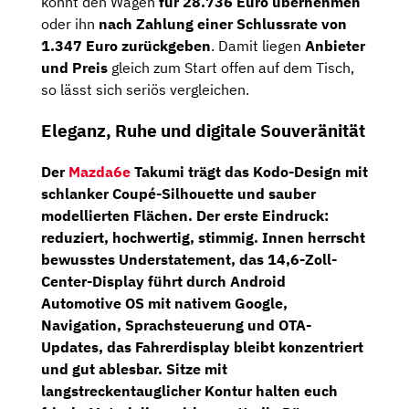
könnt den Wagen
für 28.736 Euro übernehmen
oder ihn
nach Zahlung einer Schlussrate von
1.347 Euro zurückgeben
. Damit liegen
Anbieter
und Preis
gleich zum Start offen auf dem Tisch,
so lässt sich seriös vergleichen.
Eleganz, Ruhe und digitale Souveränität
Der
Mazda6e
Takumi trägt das Kodo-Design mit
schlanker Coupé-Silhouette und sauber
modellierten Flächen. Der erste Eindruck:
reduziert, hochwertig, stimmig. Innen herrscht
bewusstes Understatement, das
14,6-Zoll-
Center-Display
führt durch
Android
Automotive OS
mit nativem Google,
Navigation, Sprachsteuerung und
OTA-
Updates
, das Fahrerdisplay bleibt konzentriert
und gut ablesbar. Sitze mit
langstreckentauglicher Kontur halten euch