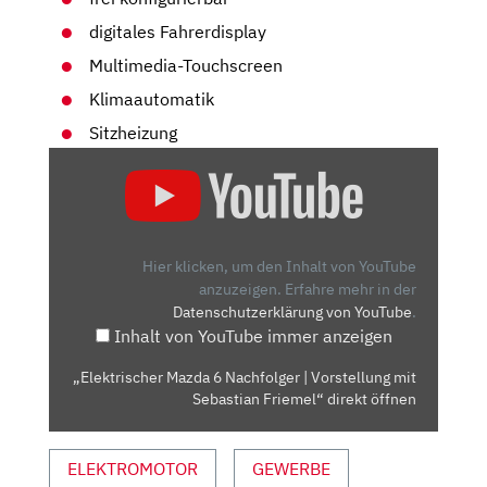
digitales Fahrerdisplay
Multimedia-Touchscreen
Klimaautomatik
Sitzheizung
„ELEKTRISCHER
MAZDA
6
NACHFOLGER
|
Hier klicken, um den Inhalt von YouTube
VORSTELLUNG
anzuzeigen.
Erfahre mehr in der
Datenschutzerklärung von YouTube
.
MIT
Inhalt von YouTube immer anzeigen
SEBASTIAN
FRIEMEL“
„Elektrischer Mazda 6 Nachfolger | Vorstellung mit
VON
Sebastian Friemel“ direkt öffnen
YOUTUBE
ANZEIGEN
ELEKTROMOTOR
GEWERBE