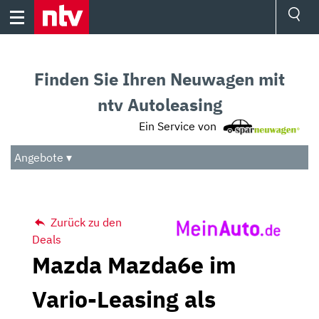
Skip
to
content
Ressorts
Sport
Finden Sie Ihren Neuwagen mit
Börse
Wetter
ntv Autoleasing
TV
Ein Service von
Video
Audio
Angebote ▾
Das Beste
Zurück zu den
Deals
Mazda Mazda6e im
Vario-Leasing als