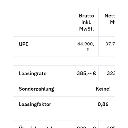
Brutto
Netto exk
inkl.
MwSt.
MwSt.
UPE
44.900,-
37.731,-- 
- €
Leasingrate
385,-- €
323,53 
Sonderzahlung
Keine!
Leasingfaktor
0,86