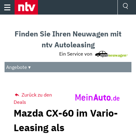
Skip
to
content
Ressorts
Sport
Finden Sie Ihren Neuwagen mit
Börse
Wetter
ntv Autoleasing
TV
Ein Service von
Video
Audio
Angebote ▾
Das Beste
Zurück zu den
Deals
Mazda CX-60 im Vario-
Leasing als