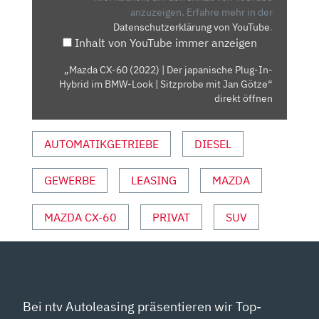
DER
anzuzeigen.
Erfahre mehr in der
Datenschutzerklärung von YouTube
.
JAPANISCHE
Inhalt von YouTube immer anzeigen
PLUG-
IN-
„Mazda CX-60 (2022) | Der japanische Plug-In-
HYBRID
Hybrid im BMW-Look | Sitzprobe mit Jan Götze“
IM
direkt öffnen
BMW-
LOOK
AUTOMATIKGETRIEBE
DIESEL
|
SITZPROBE
GEWERBE
LEASING
MAZDA
MIT
JAN
GÖTZE“
MAZDA CX-60
PRIVAT
SUV
VON
YOUTUBE
ANZEIGEN
Bei ntv Autoleasing präsentieren wir Top-