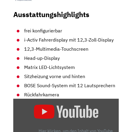
Ausstattungshighlights
frei konfigurierbar
i-Ac­tiv Fahrerdis­play mit 12,3-Zoll-Display
12,3-Multimedia-Touchscreen
Head-up-Display
Ma­trix LED-Licht­sys­tem
Sitzheizung vorne und hinten
BOSE Sound-System mit 12 Lautsprechern
Rückfahrkamera
„MAZDA
CX-
60
(2022)
|
Hier klicken, um den Inhalt von YouTube