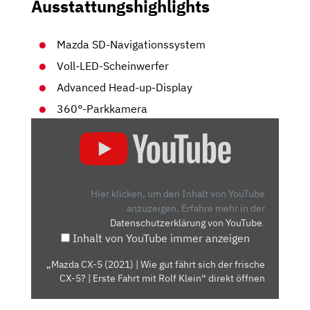
Ausstattungshighlights
Mazda SD-Navigationssystem
Voll-LED-Scheinwerfer
Advanced Head-up-Display
360°-Parkkamera
„MAZDA
CX-
5
(2021)
| WIE
Hier klicken, um den Inhalt von YouTube
GUT
anzuzeigen.
Erfahre mehr in der
Datenschutzerklärung von YouTube
.
FÄHRT
Inhalt von YouTube immer anzeigen
SICH
DER
„Mazda CX-5 (2021) | Wie gut fährt sich der frische
FRISCHE
CX-5? | Erste Fahrt mit Rolf Klein“ direkt öffnen
CX-
5?