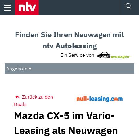
Skip
to
content
Ressorts
Sport
Finden Sie Ihren Neuwagen mit
Börse
Wetter
ntv Autoleasing
TV
Ein Service von
Video
Audio
Angebote ▾
Das Beste
Zurück zu den
Deals
Mazda CX-5 im Vario-
Leasing als Neuwagen