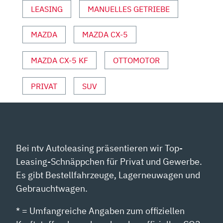
LEASING
MANUELLES GETRIEBE
| ERSTE
FAHRT
MIT
MAZDA
MAZDA CX-5
ROLF
KLEIN“
MAZDA CX-5 KF
OTTOMOTOR
VON
YOUTUBE
PRIVAT
SUV
ANZEIGEN
Bei ntv Autoleasing präsentieren wir Top-
Leasing-Schnäppchen für Privat und Gewerbe.
Es gibt Bestellfahrzeuge, Lagerneuwagen und
Gebrauchtwagen.
* = Umfangreiche Angaben zum offiziellen