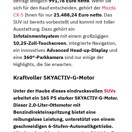
beträgt lediglich
991,76 Euro netto
. Wenn Sie
sich für den Kauf entscheiden, gehört der
Mazda
CX-5
Ihnen für nur
21.488,24 Euro netto
. Das
SUV ist bereits vorbestellt und kommt mit toller
Ausstattung. Dazu gehört ein
Infotainmentsystem
mit einem großzügigen
10,25-Zoll-Touchscreen
, integrierte Navigation,
ein innovatives
Advanced Head-up-Display
und
eine
360°-Parkkamera
sind nur einige der
Highlights, die Sie erwarten.
Kraftvoller SKYACTIV-G-Motor
Unter der Haube dieses eindrucksvollen
SUVs
arbeitet ein
165 PS
starker SKYACTIV-G-Motor.
Dieser
2,0-Liter-Ottomotor
mit
Benzindirekteinspritzung bietet eine
reibungslose Leistung, unterstützt von einem
geschmeidigen 6-Stufen-Automatikgetriebe.