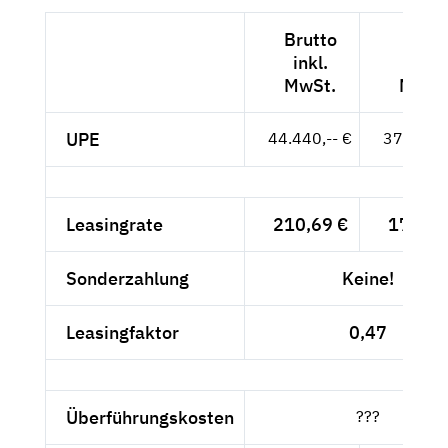
Brutto
Nett
inkl.
exkl.
MwSt.
MwSt
UPE
44.440,-- €
37.345,-
Leasingrate
210,69 €
177,05
Sonderzahlung
Keine!
Leasingfaktor
0,47
Überführungskosten
???