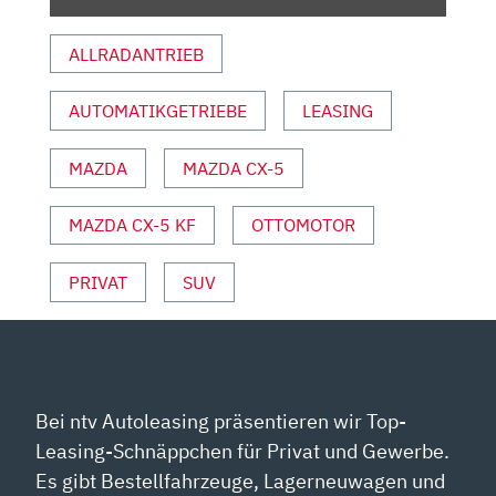
CX-
5?
ALLRADANTRIEB
| ERSTE
FAHRT
MIT
AUTOMATIKGETRIEBE
LEASING
ROLF
KLEIN“
MAZDA
MAZDA CX-5
VON
YOUTUBE
MAZDA CX-5 KF
OTTOMOTOR
ANZEIGEN
PRIVAT
SUV
Bei ntv Autoleasing präsentieren wir Top-
Leasing-Schnäppchen für Privat und Gewerbe.
Es gibt Bestellfahrzeuge, Lagerneuwagen und