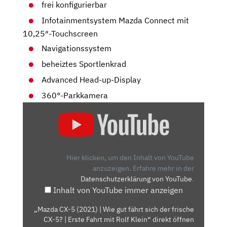
frei konfigurierbar
Infotainmentsystem Mazda Connect mit
10,25″-Touchscreen
Navigationssystem
beheiztes Sportlenkrad
Advanced Head-up-Display
360°-Parkkamera
„MAZDA
CX-
5
(2021)
| WIE
Hier klicken, um den Inhalt von YouTube
GUT
anzuzeigen.
Erfahre mehr in der
Datenschutzerklärung von YouTube
.
FÄHRT
Inhalt von YouTube immer anzeigen
SICH
DER
„Mazda CX-5 (2021) | Wie gut fährt sich der frische
FRISCHE
CX-5? | Erste Fahrt mit Rolf Klein“ direkt öffnen