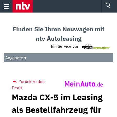
Skip
to
content
Ressorts
Sport
Finden Sie Ihren Neuwagen mit
Börse
Wetter
ntv Autoleasing
TV
Ein Service von
Video
Audio
Angebote ▾
Das Beste
Zurück zu den
Deals
Mazda CX-5 im Leasing
als Bestellfahrzeug für