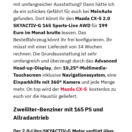
mit umfangreicher Ausstattung? Dann hätte ich
da ein schickes Gefährt für euch bei
MeinAuto
gefunden. Dort könnt ihr den
Mazda CX-5 2.0
SKYACTIV-G 165 Sports-Line AWD
für
199
Euro im Monat brutto
leasen. Das
Bestellfahrzeug könnt ihr frei konfigurieren. Ihr
müsst mit einer Lieferzeit von 34 Wochen
rechnen. Die Grundausstattung ist sehr
umfangreich und überzeugt durch das
Advanced
Head-up-Display
, den
10,25″-Multimedia-
Touchscreen
inklusive
Navigationssystem
, eine
Einparkhilfe mit 360° Kamera
und jede Menge
mehr. On top wird der
Mazda CX-5
kostenlos zu
euch vor die Haustür geliefert.
Zweiliter-Benziner mit 165 PS und
Allradantrieb
Der
2,0-Liter-SKYACTIV-G
Motor verfügt über