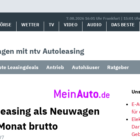
7.08.2026 16:01 Uhr Frankfurt | 15:01 Uh
BÖRSE
WETTER
TV
VIDEO
AUDIO
DAS BESTE
gen mit ntv Autoleasing
bte Leasingdeals
Antrieb
Autohäuser
Ratgeber
Uns
E-A
Leasing als Neuwagen
für
Ele
Monat brutto
Dar
Geb
07