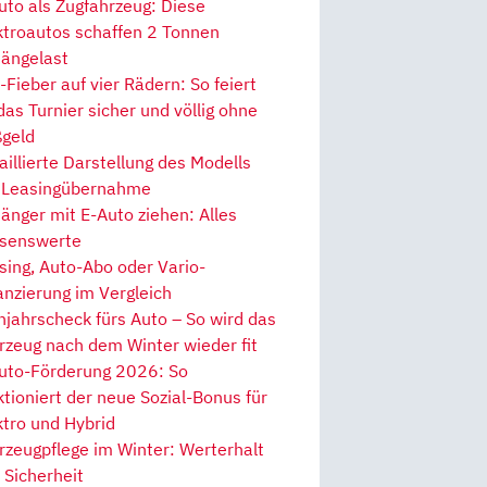
uto als Zugfahrzeug: Diese
ktroautos schaffen 2 Tonnen
ängelast
Fieber auf vier Rädern: So feiert
 das Turnier sicher und völlig ohne
geld
aillierte Darstellung des Modells
 Leasingübernahme
änger mit E-Auto ziehen: Alles
senswerte
sing, Auto-Abo oder Vario-
anzierung im Vergleich
hjahrscheck fürs Auto – So wird das
rzeug nach dem Winter wieder fit
uto-Förderung 2026: So
ktioniert der neue Sozial-Bonus für
ktro und Hybrid
rzeugpflege im Winter: Werterhalt
 Sicherheit