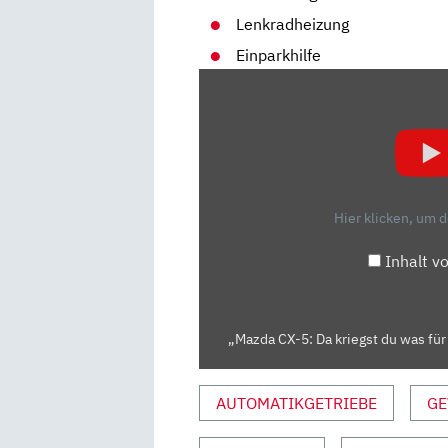
Lenkradheizung
Einparkhilfe
„MAZDA
CX-
5:
DA
KRIEGST
DU
Hier klicken, um 
WAS
FÜR
Inhalt v
DEIN
GELD!
–
„Mazda CX-5: Da kriegst du was für 
TEST
|
AUTO
AUTOMATIKGETRIEBE
GE
MOTOR
UND