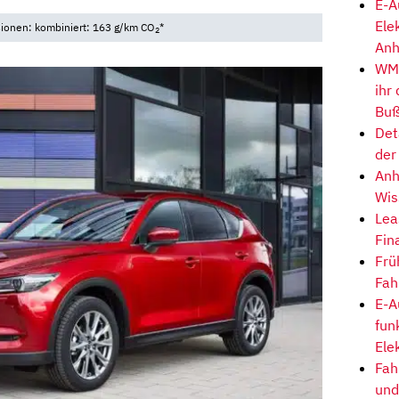
E-A
Ele
sionen: kombiniert: 163 g/km CO
*
2
Anh
WM-
ihr
Buß
Det
der
Anh
Wis
Lea
Fin
Frü
Fah
E-A
fun
Ele
Fah
und