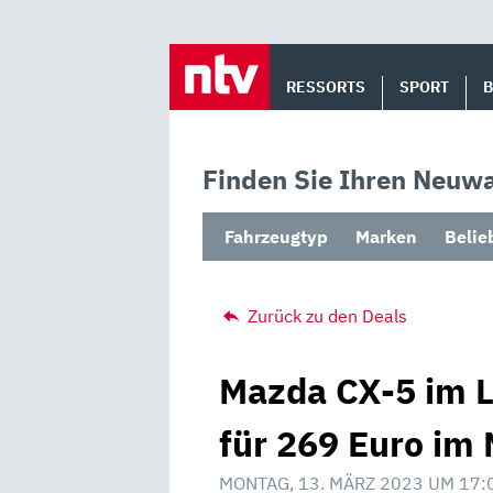
Skip
to
RESSORTS
SPORT
content
Finden Sie Ihren Neuwa
Fahrzeugtyp
Marken
Belie
Zurück zu den Deals
Mazda CX-5 im 
für 269 Euro im 
MONTAG, 13. MÄRZ 2023 UM 17: