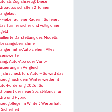
uto als Zugfahrzeug: Diese
ktroautos schaffen 2 Tonnen
ängelast
Fieber auf vier Rädern: So feiert
 das Turnier sicher und völlig ohne
geld
aillierte Darstellung des Modells
 Leasingübernahme
änger mit E-Auto ziehen: Alles
senswerte
sing, Auto-Abo oder Vario-
anzierung im Vergleich
hjahrscheck fürs Auto – So wird das
rzeug nach dem Winter wieder fit
uto-Förderung 2026: So
ktioniert der neue Sozial-Bonus für
ktro und Hybrid
rzeugpflege im Winter: Werterhalt
 Sicherheit