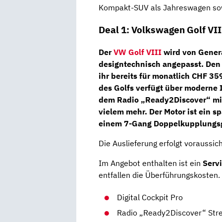
Kompakt-SUV als Jahreswagen sowi
Deal 1: Volkswagen Golf VII
Der
VW Golf VIII
wird von Genera
designtechnisch angepasst. De
ihr bereits für monatlich
CHF 35
des Golfs verfügt über moderne
dem Radio
„Ready2Discover“
mi
vielem mehr. Der Motor ist ein 
einem
7-Gang Doppelkupplungsg
Die Auslieferung erfolgt voraussi
Im Angebot enthalten ist ein
Serv
entfallen die Überführungskosten.
Digital Cockpit Pro
Radio „Ready2Discover“ Str