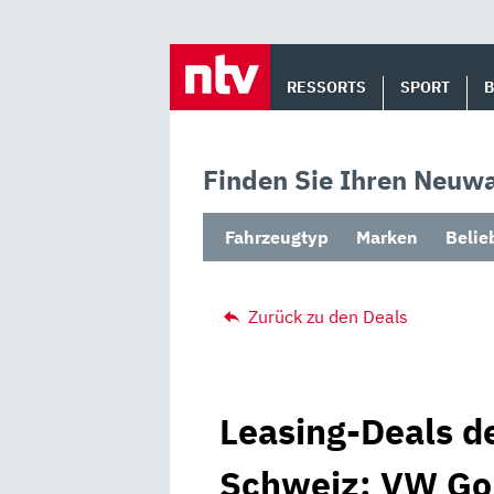
Skip
to
RESSORTS
SPORT
content
Finden Sie Ihren Neuwa
Fahrzeugtyp
Marken
Belie
Zurück zu den Deals
Leasing-Deals d
Schweiz: VW Gol