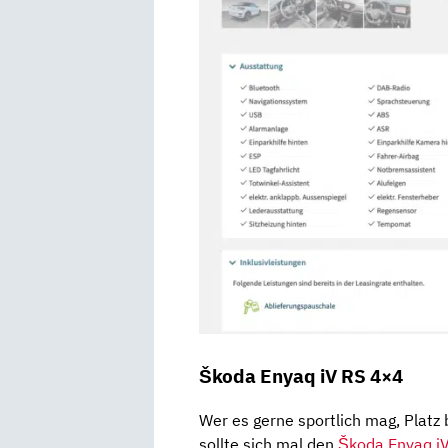
Škoda Enyaq iV RS 4×4
Wer es gerne sportlich mag, Platz 
sollte sich mal den
Škoda Enyaq i