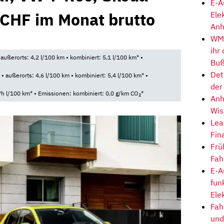
E-A
 CHF im Monat brutto
Ele
Anh
0
WM-
ihr
 außerorts: 4,2 l/100 km • kombiniert: 5,1 l/100 km* •
Buß
Det
• außerorts: 4,6 l/100 km • kombiniert: 5,4 l/100 km* •
der
h l/100 km* • Emissionen: kombiniert: 0,0 g/km CO
*
2
Anh
Wis
Lea
Fin
Frü
Fah
E-A
fun
Ele
Fah
und