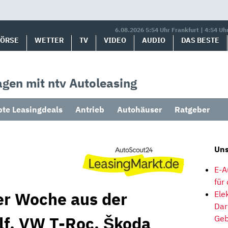
6.08.2026 5:54 Uhr Frankfurt | 4:54 Uh
BÖRSE
WETTER
TV
VIDEO
AUDIO
DAS BESTE
gen mit ntv Autoleasing
bte Leasingdeals
Antrieb
Autohäuser
Ratgeber
Uns
E-A
für
er Woche aus der
Ele
Dar
f, VW T-Roc, Škoda
Geb