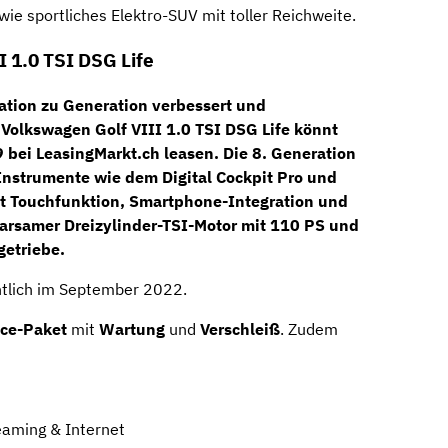
e sportliches Elektro-SUV mit toller Reichweite.
I 1.0 TSI DSG Life
tion zu Generation verbessert und
n
Volkswagen Golf VIII 1.0 TSI DSG Life
könnt
9
bei
LeasingMarkt.ch
leasen. Die 8. Generation
 Instrumente wie dem
Digital Cockpit Pro
und
t Touchfunktion, Smartphone-Integration und
sparsamer
Dreizylinder-TSI-Motor
mit
110 PS
und
etriebe
.
chtlich im September 2022.
ice-Paket
mit
Wartung
und
Verschleiß
. Zudem
eaming & Internet