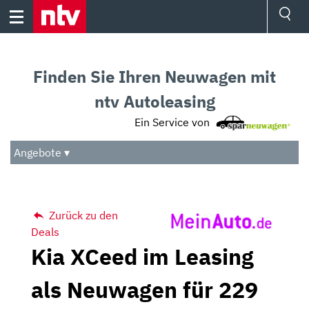
Skip
to
content
Ressorts
Sport
Finden Sie Ihren Neuwagen mit
Börse
Wetter
ntv Autoleasing
TV
Ein Service von
Video
Audio
Angebote ▾
Das Beste
Zurück zu den
Deals
Kia XCeed im Leasing
als Neuwagen für 229