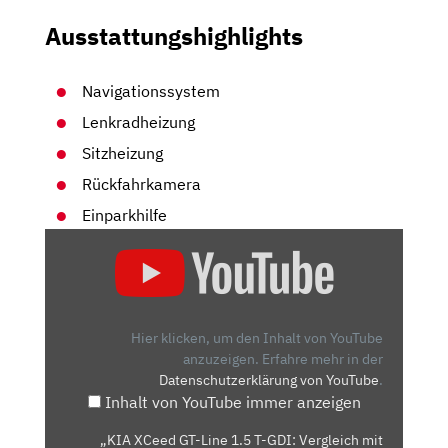
Ausstattungshighlights
Navigationssystem
Lenkradheizung
Sitzheizung
Rückfahrkamera
Einparkhilfe
„KIA
XCEED
GT-
LINE
1.5
Hier klicken, um den Inhalt von YouTube
T-
anzuzeigen.
Erfahre mehr in der
Datenschutzerklärung von YouTube
.
GDI:
Inhalt von YouTube immer anzeigen
VERGLEICH
MIT
„KIA XCeed GT-Line 1.5 T-GDI: Vergleich mit