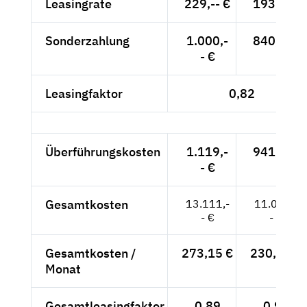
Leasingrate
229,-- €
193,-- €
Sonderzahlung
1.000,-
840,-- €
- €
Leasingfaktor
0,82
Überführungskosten
1.119,-
941,-- €
- €
Gesamtkosten
13.111,-
11.045,-
- €
- €
Gesamtkosten /
273,15 €
230,10 €
Monat
Gesamtleasingfaktor
0,89
0,90