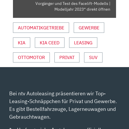
VORGÄNGER
Vorgänger und Test des Facelift-Modells |
UND
Modelljahr 2023“ direkt öffnen
TEST
DES
AUTOMATIKGETRIEBE
GEWERBE
FACELIFT-
MODELLS
KIA
KIA CEED
LEASING
|
MODELLJAHR
2023“
OTTOMOTOR
PRIVAT
SUV
VON
YOUTUBE
ANZEIGEN
Bei ntv Autoleasing präsentieren wir Top-
Leasing-Schnäppchen für Privat und Gewerbe.
Es gibt Bestellfahrzeuge, Lagerneuwagen und
Gebrauchtwagen.