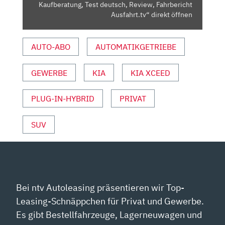
TEST
Kaufberatung, Test deutsch, Review, Fahrbericht
DEUTSCH,
Ausfahrt.tv“ direkt öffnen
REVIEW,
FAHRBERICHT
AUTO-ABO
AUTOMATIKGETRIEBE
AUSFAHRT.TV“
VON
GEWERBE
KIA
KIA XCEED
YOUTUBE
ANZEIGEN
PLUG-IN-HYBRID
PRIVAT
SUV
Bei ntv Autoleasing präsentieren wir Top-
Leasing-Schnäppchen für Privat und Gewerbe.
Es gibt Bestellfahrzeuge, Lagerneuwagen und