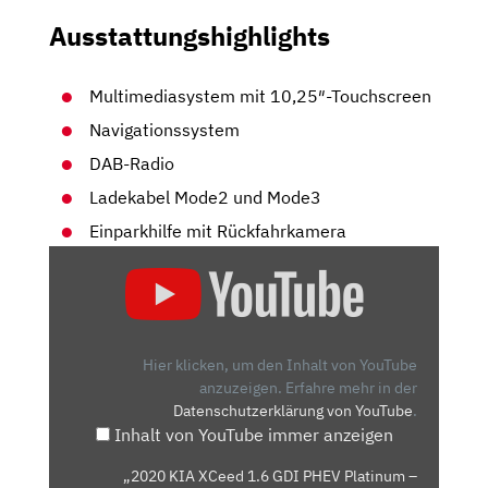
Ausstattungshighlights
Multimediasystem mit 10,25″-Touchscreen
Navigationssystem
DAB-Radio
Ladekabel Mode2 und Mode3
Einparkhilfe mit Rückfahrkamera
„2020
KIA
XCEED
1.6
GDI
Hier klicken, um den Inhalt von YouTube
PHEV
anzuzeigen.
Erfahre mehr in der
Datenschutzerklärung von YouTube
.
PLATINUM
Inhalt von YouTube immer anzeigen
–
KAUFBERATUNG,
„2020 KIA XCeed 1.6 GDI PHEV Platinum –