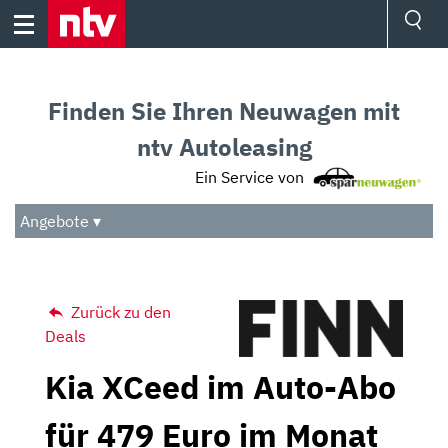
Skip
to
content
Ressorts
Sport
Finden Sie Ihren Neuwagen mit
Börse
Wetter
ntv Autoleasing
TV
Ein Service von
Video
Audio
Angebote ▾
Das Beste
Zurück zu den
Deals
Kia XCeed im Auto-Abo
für 479 Euro im Monat