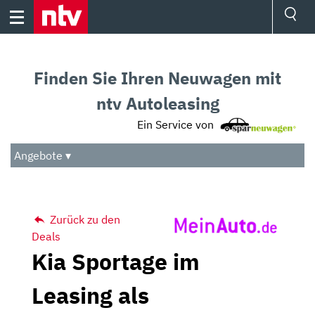
Skip
to
content
Ressorts
Sport
Finden Sie Ihren Neuwagen mit
Börse
Wetter
ntv Autoleasing
TV
Ein Service von
Video
Audio
Angebote ▾
Das Beste
Zurück zu den
Deals
Kia Sportage im
Leasing als