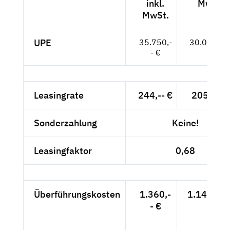
inkl.
MwSt.
MwSt.
UPE
35.750,-
30.042,-- 
- €
Leasingrate
244,-- €
205,04 €
Sonderzahlung
Keine!
Leasingfaktor
0,68
Überführungskosten
1.360,-
1.142,86 
- €