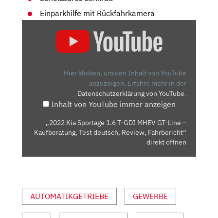
Einparkhilfe mit Rückfahrkamera
„2022
KIA
SPORTAGE
1.6
T-
Hier klicken, um den Inhalt von YouTube
GDI
anzuzeigen.
Erfahre mehr in der
Datenschutzerklärung von YouTube
.
MHEV
Inhalt von YouTube immer anzeigen
GT-
LINE
„2022 Kia Sportage 1.6 T-GDI MHEV GT-Line –
–
Kaufberatung, Test deutsch, Review, Fahrbericht“
KAUFBERATUNG,
direkt öffnen
TEST
DEUTSCH,
REVIEW,
FAHRBERICHT“
AUTOMATIKGETRIEBE
GEWERBE
VON
YOUTUBE