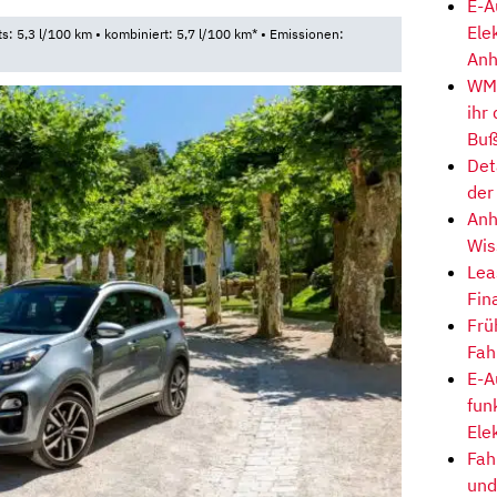
E-A
Ele
ts: 5,3 l/100 km • kombiniert: 5,7 l/100 km* • Emissionen:
Anh
WM-
ihr
Buß
Det
der
Anh
Wis
Lea
Fin
Frü
Fah
E-A
fun
Ele
Fah
und