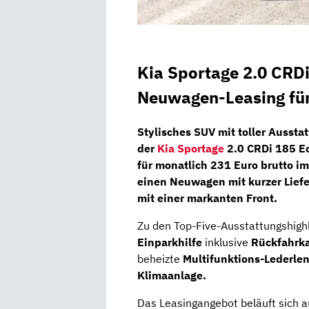
Kia Sportage 2.0 CRDi
Neuwagen-Leasing für
Stylisches SUV mit toller Aussta
der
Kia Sportage
2.0 CRDi 185 Ec
für monatlich
231 Euro
brutto im
einen
Neuwagen
mit kurzer Lief
mit einer markanten Front.
Zu den Top-Five-Ausstattungshigh
Einparkhilfe
inklusive
Rückfahrk
beheizte
Multifunktions-Lederle
Klimaanlage.
Das Leasingangebot beläuft sich 