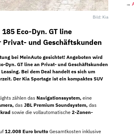
→
Bild: Kia
 185 Eco-Dyn. GT line
 Privat- und Geschäftskunden
ttung bei
MeinAuto
gesichtet! Angeboten wird
o-Dyn. GT line
an
Privat-
und
Geschäftskunden
 Leasing. Bei dem Deal handelt es sich um
erzeit. Der Kia Sportage ist ein kompaktes SUV
lights zählen das
Navigationssystem,
eine
amera,
das
JBL Premium Soundsystem,
das
nkrad
sowie die vollautomatische
2-Zonen-
auf
12.008 Euro brutto
Gesamtkosten inklusive