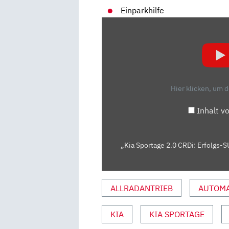
Einparkhilfe
„KIA
SPORTAGE
2.0
CRDI:
ERFOLGS-
SUV
Hier klicken, um 
AUF
DEM
Inhalt v
RICHTIGEN
DIESEL-
WEG?
„Kia Sportage 2.0 CRDi: Erfolgs-
–
TEST/REVIEW
|
ALLRADANTRIEB
AUTOMA
AUTO
MOTOR
KIA
KIA SPORTAGE
&