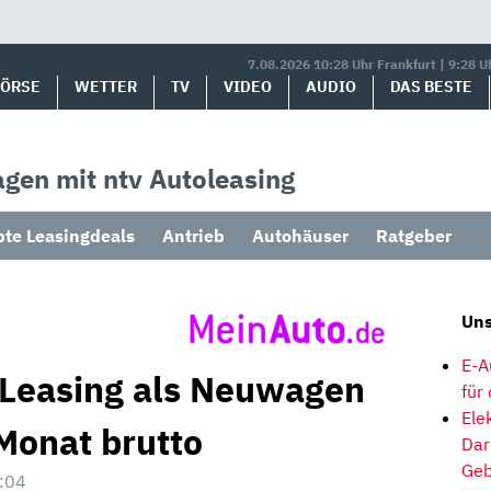
7.08.2026 10:28 Uhr Frankfurt | 9:28 U
BÖRSE
WETTER
TV
VIDEO
AUDIO
DAS BESTE
gen mit ntv Autoleasing
bte Leasingdeals
Antrieb
Autohäuser
Ratgeber
Uns
E-A
 Leasing als Neuwagen
für
Ele
Monat brutto
Dar
Geb
:04