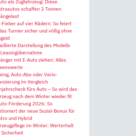
uto als Zugfahrzeug: Diese
ktroautos schaffen 2 Tonnen
ängelast
Fieber auf vier Rädern: So feiert
 das Turnier sicher und völlig ohne
geld
aillierte Darstellung des Modells
 Leasingübernahme
änger mit E-Auto ziehen: Alles
senswerte
sing, Auto-Abo oder Vario-
anzierung im Vergleich
hjahrscheck fürs Auto – So wird das
rzeug nach dem Winter wieder fit
uto-Förderung 2026: So
ktioniert der neue Sozial-Bonus für
ktro und Hybrid
rzeugpflege im Winter: Werterhalt
 Sicherheit