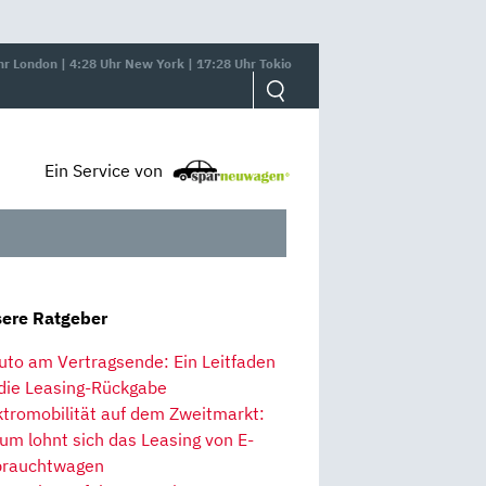
hr London | 4:28 Uhr New York | 17:28 Uhr Tokio
Ein Service von
ere Ratgeber
uto am Vertragsende: Ein Leitfaden
 die Leasing-Rückgabe
ktromobilität auf dem Zweitmarkt:
um lohnt sich das Leasing von E-
rauchtwagen