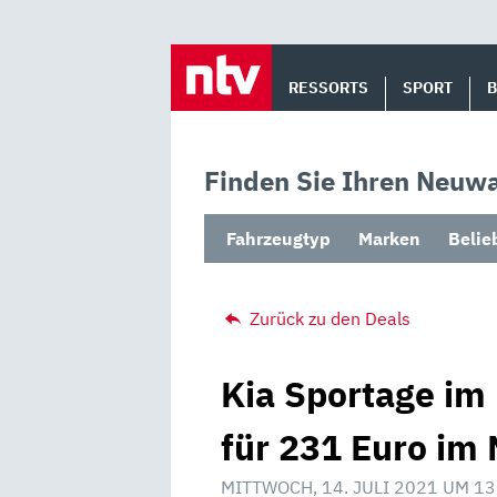
Skip
to
RESSORTS
SPORT
content
Finden Sie Ihren Neuwa
Fahrzeugtyp
Marken
Belie
Zurück zu den Deals
Kia Sportage im
für 231 Euro im 
MITTWOCH, 14. JULI 2021 UM 13