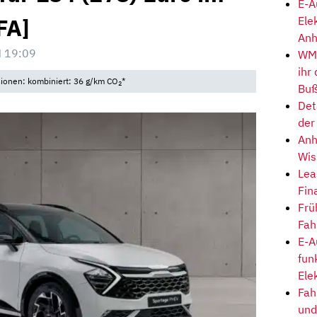
E-A
FA]
Ele
Anh
 19:09
WM-
ihr
sionen: kombiniert: 36 g/km CO
*
2
Buß
Det
der
Anh
Wis
Lea
Fin
Frü
Fah
E-A
fun
Ele
Fah
und