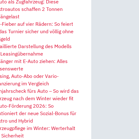
uto als Zugfahrzeug: Diese
ktroautos schaffen 2 Tonnen
ängelast
Fieber auf vier Rädern: So feiert
 das Turnier sicher und völlig ohne
geld
aillierte Darstellung des Modells
 Leasingübernahme
änger mit E-Auto ziehen: Alles
senswerte
sing, Auto-Abo oder Vario-
anzierung im Vergleich
hjahrscheck fürs Auto – So wird das
rzeug nach dem Winter wieder fit
uto-Förderung 2026: So
ktioniert der neue Sozial-Bonus für
ktro und Hybrid
rzeugpflege im Winter: Werterhalt
 Sicherheit