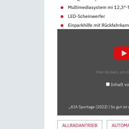
Multimediasystem mi 12,3″-
LED-Scheinwerfer
Einparkhilfe mit Rückfahrka
„KIA
SPORTAGE
(2022)
|
SO
GUT
Hier klicken, um 
IST
DER
Inhalt v
NEUE
KIA
SPORTAGE
„KIA Sportage (2022) | So gut ist
|
MIT
ANDREAS
ALLRADANTRIEB
AUTOMA
MAY“