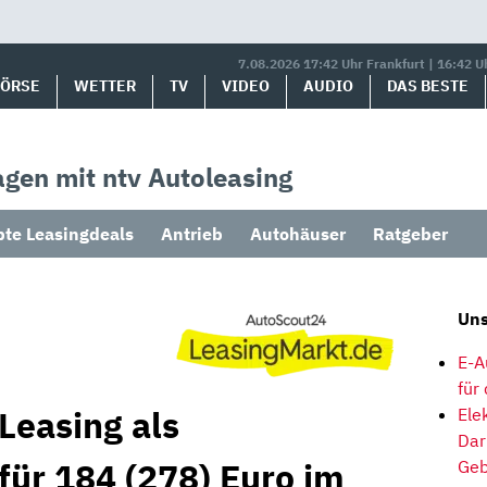
7.08.2026 17:42 Uhr Frankfurt | 16:42 U
BÖRSE
WETTER
TV
VIDEO
AUDIO
DAS BESTE
gen mit ntv Autoleasing
bte Leasingdeals
Antrieb
Autohäuser
Ratgeber
Uns
E-A
für
Leasing als
Ele
Dar
für 184 (278) Euro im
Geb