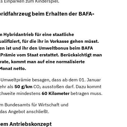
s Einparken zum Kinderspiel.
ridfahrzeug beim Erhalten der BAFA-
m Hybridantrieb für eine staatliche
alifiziert, für die ihr in Vorkasse gehen müsst.
en ist und ihr den Umweltbonus beim BAFA
 Prämie vom Staat erstattet. Berücksichtigt man
grate, kommt man auf eine
normalisierte
Monat netto
.
FA-Umweltprämie besagen, dass ab dem 01. Januar
ehr als
50 g/km
CO₂ ausstoßen darf. Dazu kommt
eichweite mindestens
60
Kilometer
betragen muss.
eim Bundesamts für Wirtschaft und
 das Angebot anschließt.
em Antriebskonzept