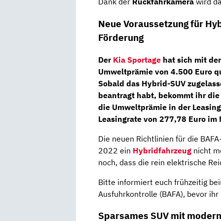
Dank der
Rückfahrkamera
wird da
Neue Voraussetzung für Hyb
Förderung
Der
Kia Sportage
hat sich mit de
Umweltprämie von
4.500 Euro
qu
Sobald das
Hybrid-SUV
zugelass
beantragt habt, bekommt ihr die
die Umweltprämie in der Leasin
Leasingrate von 277,78 Euro im 
Die neuen Richtlinien für die BA
2022 ein
Hybridfahrzeug
nicht m
noch, dass die rein elektrische R
Bitte informiert euch frühzeitig b
Ausfuhrkontrolle (BAFA), bevor ihr
Sparsames SUV mit modern