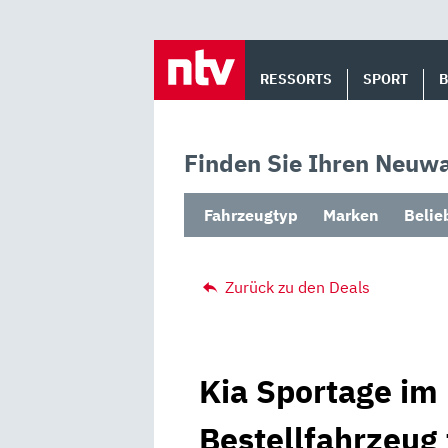
Skip
to
RESSORTS
SPORT
content
Finden Sie Ihren Neuwa
Fahrzeugtyp
Marken
Belie
Zurück zu den Deals
Kia Sportage im 
Bestellfahrzeug 