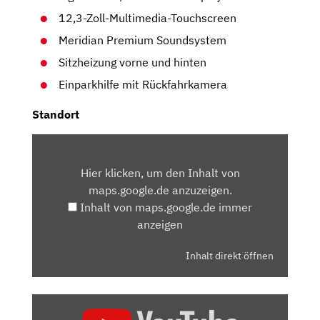
12,3-Zoll-Multimedia-Touchscreen
Meridian Premium Soundsystem
Sitzheizung vorne und hinten
Einparkhilfe mit Rückfahrkamera
Standort
INHALT
VON
Hier klicken, um den Inhalt von
MAPS.GOOGLE.DE
maps.google.de anzuzeigen.
ANZEIGEN
Inhalt von maps.google.de immer
anzeigen
Inhalt direkt öffnen
„KIA
EV9: