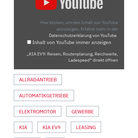
REISEN,
ROUTENPLANUNG,
REICHWEITE,
Hier klicken, um den Inhalt von YouTube
LADESPEED“
anzuzeigen.
Erfahre mehr in der
Datenschutzerklärung von YouTube
.
VON
Inhalt von YouTube immer anzeigen
YOUTUBE
ANZEIGEN
„KIA EV9: Reisen, Routenplanung, Reichweite,
Ladespeed“ direkt öffnen
ALLRADANTRIEB
AUTOMATIKGETRIEBE
ELEKTROMOTOR
GEWERBE
KIA
KIA EV9
LEASING