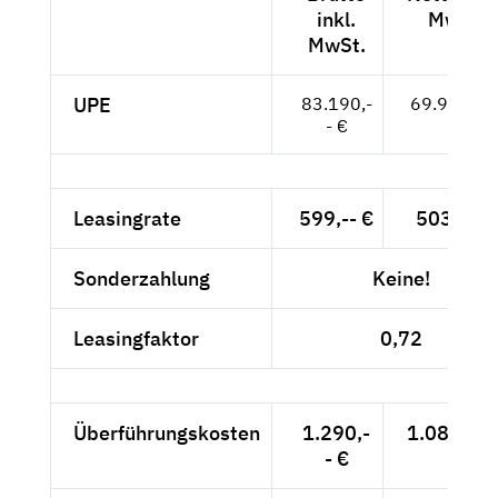
inkl.
MwSt.
MwSt.
UPE
83.190,-
69.908,-- 
- €
Leasingrate
599,-- €
503,36 
Sonderzahlung
Keine!
Leasingfaktor
0,72
Überführungskosten
1.290,-
1.084,03 
- €