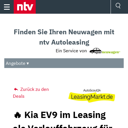
Skip
to
content
Ressorts
Sport
Finden Sie Ihren Neuwagen mit
Börse
Wetter
ntv Autoleasing
TV
Ein Service von
Video
Audio
Angebote ▾
Das Beste
Zurück zu den
Deals
🔥 Kia EV9 im Leasing