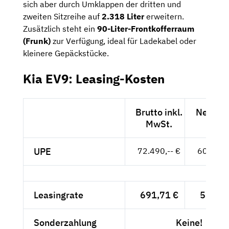
sich aber durch Umklappen der dritten und
zweiten Sitzreihe auf
2.318 Liter
erweitern.
Zusätzlich steht ein
90-Liter-Frontkofferraum
(Frunk)
zur Verfügung, ideal für Ladekabel oder
kleinere Gepäckstücke.
Kia EV9: Leasing-Kosten
Brutto inkl.
Netto e
MwSt.
MwSt
UPE
72.490,-- €
60.916,-
Leasingrate
691,71 €
581,27
Sonderzahlung
Keine!