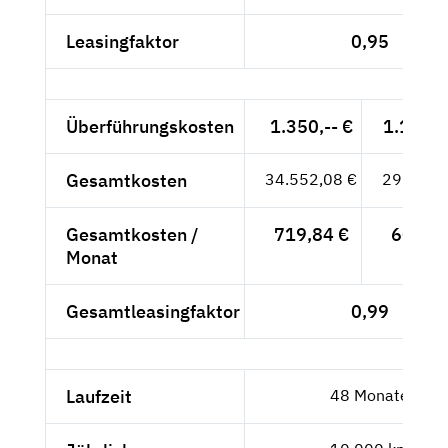
Leasingfaktor
0,95
Überführungskosten
1.350,-- €
1.134,4
Gesamtkosten
34.552,08 €
29.035,
Gesamtkosten /
719,84 €
604,90
Monat
Gesamtleasingfaktor
0,99
Laufzeit
48 Monate