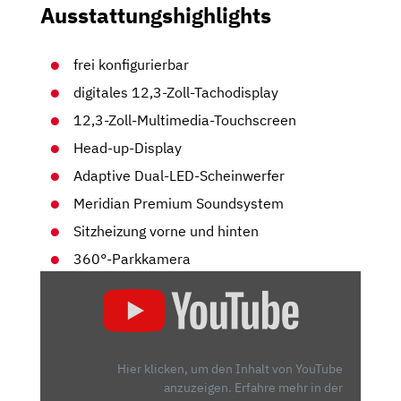
Ausstattungshighlights
frei konfigurierbar
digitales 12,3-Zoll-Tachodisplay
12,3-Zoll-Multimedia-Touchscreen
Head-up-Display
Adaptive Dual-LED-Scheinwerfer
Meridian Premium Soundsystem
Sitzheizung vorne und hinten
360°-Parkkamera
„KIA
EV9:
DAS
XXL-
MISSVERSTÄNDNIS?
Hier klicken, um den Inhalt von YouTube
–
anzuzeigen.
Erfahre mehr in der