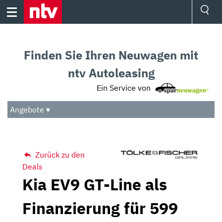
Skip
to
content
Ressorts
Sport
Finden Sie Ihren Neuwagen mit
Börse
Wetter
ntv Autoleasing
TV
Ein Service von
Video
Audio
Angebote ▾
Das Beste
Zurück zu den
Deals
Kia EV9 GT-Line als
Finanzierung für 599