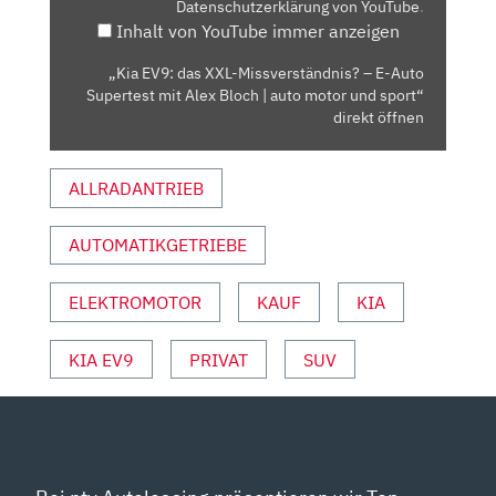
Datenschutzerklärung von YouTube
.
E-
Inhalt von YouTube immer anzeigen
AUTO
SUPERTEST
„Kia EV9: das XXL-Missverständnis? – E-Auto
MIT
Supertest mit Alex Bloch | auto motor und sport“
ALEX
direkt öffnen
BLOCH
|
ALLRADANTRIEB
AUTO
MOTOR
AUTOMATIKGETRIEBE
UND
SPORT“
VON
ELEKTROMOTOR
KAUF
KIA
YOUTUBE
ANZEIGEN
KIA EV9
PRIVAT
SUV