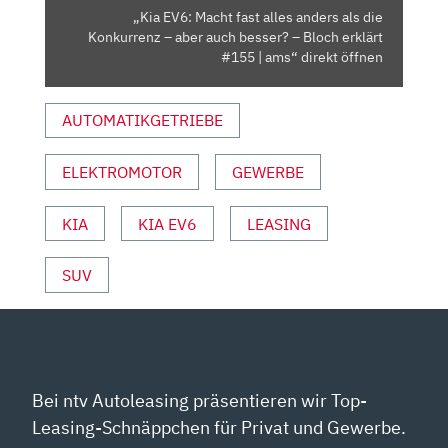
KONKURRENZ
„Kia EV6: Macht fast alles anders als die
–
Konkurrenz – aber auch besser? – Bloch erklärt
ABER
#155 | ams“ direkt öffnen
AUCH
BESSER?
AUTOMATIKGETRIEBE
–
BLOCH
ELEKTROMOTOR
GEWERBE
ERKLÄRT
#155
|
KIA
KIA EV6
LEASING
AMS“
VON
SUV
YOUTUBE
ANZEIGEN
Bei ntv Autoleasing präsentieren wir Top-
Leasing-Schnäppchen für Privat und Gewerbe.