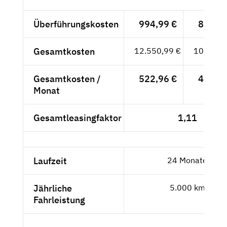
Überführungskosten
994,99 €
836,13
Gesamtkosten
12.550,99 €
10.547,
Gesamtkosten /
522,96 €
439,46
Monat
Gesamtleasingfaktor
1,11
Laufzeit
24 Monate
Jährliche
5.000 km
Fahrleistung