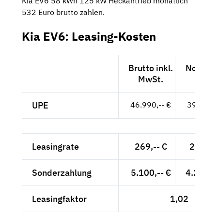
Kia EV6 58 kWh 125 kW Heckantrieb monatlich
532 Euro brutto zahlen.
Kia EV6: Leasing-Kosten
Brutto inkl.
Netto e
MwSt.
MwSt
UPE
46.990,-- €
39.487,-
Leasingrate
269,-- €
226,05
Sonderzahlung
5.100,-- €
4.285,7
Leasingfaktor
1,02