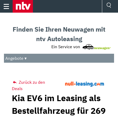
Skip
to
content
Ressorts
Sport
Finden Sie Ihren Neuwagen mit
Börse
Wetter
ntv Autoleasing
TV
Ein Service von
Video
Audio
Angebote ▾
Das Beste
Zurück zu den
Deals
Kia EV6 im Leasing als
Bestellfahrzeug für 269