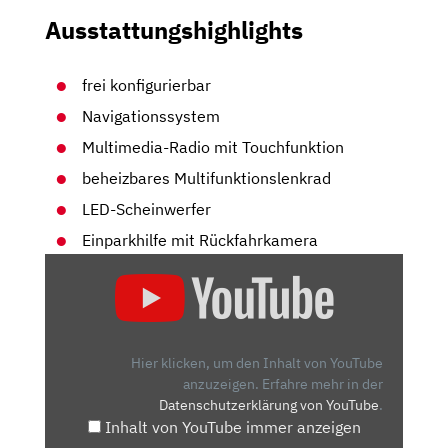
Ausstattungshighlights
frei konfigurierbar
Navigationssystem
Multimedia-Radio mit Touchfunktion
beheizbares Multifunktionslenkrad
LED-Scheinwerfer
Einparkhilfe mit Rückfahrkamera
„KIA
EV6:
MACHT
FAST
ALLES
Hier klicken, um den Inhalt von YouTube
ANDERS
anzuzeigen.
Erfahre mehr in der
Datenschutzerklärung von YouTube
.
ALS
Inhalt von YouTube immer anzeigen
DIE