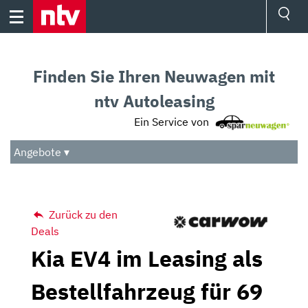
Skip
to
content
Ressorts
Sport
Finden Sie Ihren Neuwagen mit
Börse
Wetter
ntv Autoleasing
TV
Ein Service von
Video
Audio
Angebote ▾
Das Beste
Zurück zu den
Deals
Kia EV4 im Leasing als
Bestellfahrzeug für 69