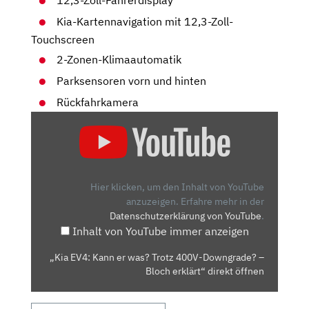
12,3-Zoll-Fahrerdisplay
Kia-Kartennavigation mit 12,3-Zoll-
Touchscreen
2-Zonen-Klimaautomatik
Parksensoren vorn und hinten
Rückfahrkamera
„KIA
EV4:
KANN
ER
WAS?
Hier klicken, um den Inhalt von YouTube
TROTZ
anzuzeigen.
Erfahre mehr in der
Datenschutzerklärung von YouTube
.
400V-
Inhalt von YouTube immer anzeigen
DOWNGRADE?
–
„Kia EV4: Kann er was? Trotz 400V-Downgrade? –
BLOCH
Bloch erklärt“ direkt öffnen
ERKLÄRT“
VON