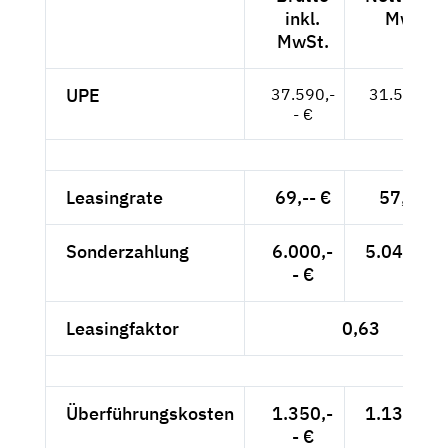
inkl.
MwSt.
MwSt.
UPE
37.590,-
31.588,-- 
- €
Leasingrate
69,-- €
57,98 €
Sonderzahlung
6.000,-
5.042,02 
- €
Leasingfaktor
0,63
Überführungskosten
1.350,-
1.134,45 
- €