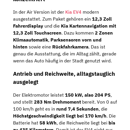
In der Air Version ist der
Kia EV4
modern
ausgestattet. Zum Paket gehören ein
12,3 Zoll
Fahrerdisplay
und die
Kia Kartennavigation mit
12,3 Zoll Touchscreen
. Dazu kommen
2 Zonen
Klimaautomatik
,
Parksensoren vorn und
hinten
sowie eine
Rückfahrkamera
. Das ist
genau die Ausstattung, die im Alltag zählt, gerade
wenn das Auto häufig in der Stadt genutzt wird.
Antrieb und Reichweite, alltagstauglich
ausgelegt
Der Elektromotor leistet
150 kW, also 204 PS
,
und stellt
283 Nm Drehmoment
bereit. Von 0 auf
100 km/h geht es in
rund 7,4 Sekunden
, die
Höchstgeschwindigkeit liegt bei 170 km/h
. Die
Batterie hat
58 kWh
, die Reichweite liegt bei
bis
zu 435 Kilometern
. Damit ist der EV4 nicht nur