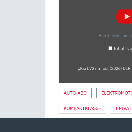
EV2
IM
TEST
(2026)
DER
Hier klicken, um 
KOREA-
VOLKSWAGEN
Inhalt v
AB
26.600€?!
FAHRBERICHT
„Kia EV2 im Test (2026) DER
|
REVIEW
|
AUTO-ABO
ELEKTROMOT
INNENRAUM
|
KOMPAKTKLASSE
PRIVAT
PREIS“
VON
YOUTUBE
ANZEIGEN