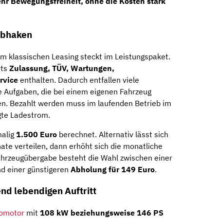
ehr Bewegungsfreiheit, ohne die Kosten stark
abhaken
m klassischen Leasing steckt im Leistungspaket.
its
Zulassung, TÜV, Wartungen,
rvice
enthalten. Dadurch entfallen viele
e Aufgaben, die bei einem eigenen Fahrzeug
n. Bezahlt werden muss im laufenden Betrieb im
gte Ladestrom.
malig
1.500 Euro
berechnet. Alternativ lässt sich
ate verteilen, dann erhöht sich die monatliche
ahrzeugübergabe besteht die Wahl zwischen einer
d einer günstigeren
Abholung für 149 Euro
.
nd lebendigen Auftritt
romotor
mit
108 kW beziehungsweise 146 PS