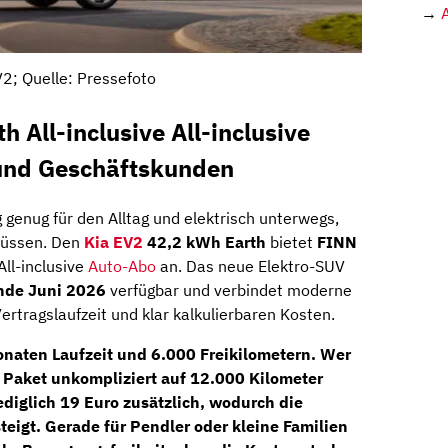
→
V2; Quelle: Pressefoto
 All-inclusive All-inclusive
 und Geschäftskunden
g genug für den Alltag und elektrisch unterwegs,
 müssen. Den
Kia EV2
42,2 kWh Earth
bietet
FINN
All-inclusive
Auto-Abo
an. Das neue Elektro-SUV
nde Juni 2026
verfügbar und verbindet moderne
Vertragslaufzeit und klar kalkulierbaren Kosten.
onaten Laufzeit
und
6.000 Freikilometern
. Wer
s Paket unkompliziert auf
12.000 Kilometer
ediglich 19 Euro zusätzlich, wodurch die
teigt. Gerade für Pendler oder kleine Familien