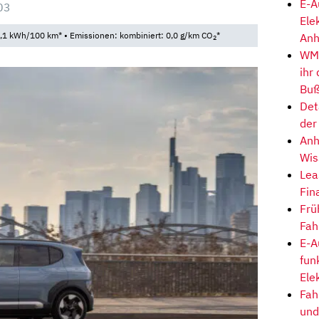
E-A
03
Ele
,1 kWh/100 km* • Emissionen: kombiniert: 0,0 g/km CO
*
Anh
2
WM-
ihr
Buß
Det
der
Anh
Wis
Lea
Fin
Frü
Fah
E-A
fun
Ele
Fah
und