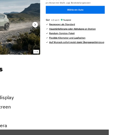
s
display
creen
mera