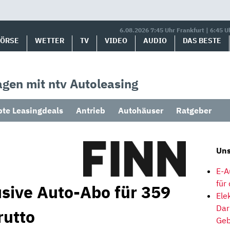
6.08.2026 7:45 Uhr Frankfurt | 6:45 U
BÖRSE
WETTER
TV
VIDEO
AUDIO
DAS BESTE
gen mit ntv Autoleasing
bte Leasingdeals
Antrieb
Autohäuser
Ratgeber
Uns
E-A
für
usive Auto-Abo für 359
Ele
Dar
rutto
Geb