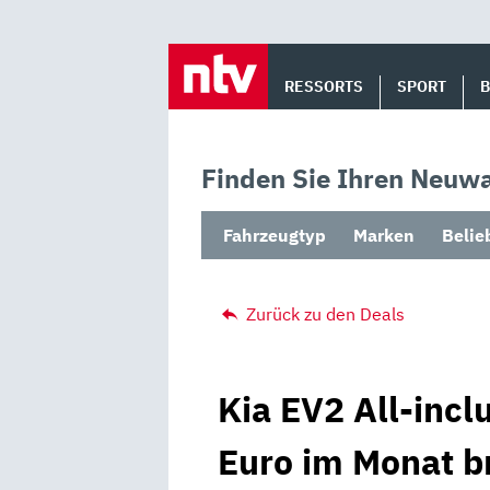
Skip
to
RESSORTS
SPORT
content
Finden Sie Ihren Neuwa
Fahrzeugtyp
Marken
Belie
Zurück zu den Deals
Kia EV2 All-incl
Euro im Monat b