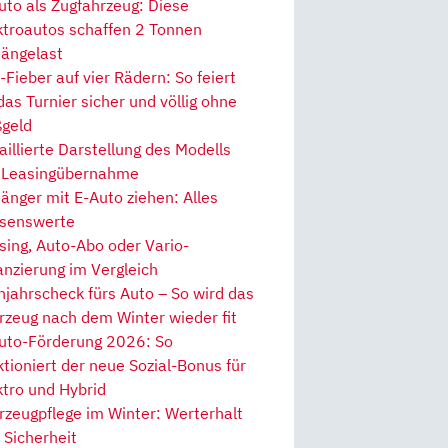
uto als Zugfahrzeug: Diese
ktroautos schaffen 2 Tonnen
ängelast
Fieber auf vier Rädern: So feiert
 das Turnier sicher und völlig ohne
geld
aillierte Darstellung des Modells
 Leasingübernahme
änger mit E-Auto ziehen: Alles
senswerte
sing, Auto-Abo oder Vario-
anzierung im Vergleich
hjahrscheck fürs Auto – So wird das
rzeug nach dem Winter wieder fit
uto-Förderung 2026: So
ktioniert der neue Sozial-Bonus für
ktro und Hybrid
rzeugpflege im Winter: Werterhalt
 Sicherheit