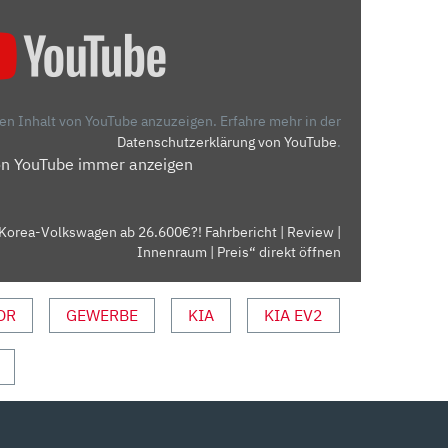
den Inhalt von YouTube anzuzeigen.
Erfahre mehr in der
Datenschutzerklärung von YouTube
.
on YouTube immer anzeigen
 Korea-Volkswagen ab 26.600€?! Fahrbericht | Review |
Innenraum | Preis“ direkt öffnen
OR
GEWERBE
KIA
KIA EV2