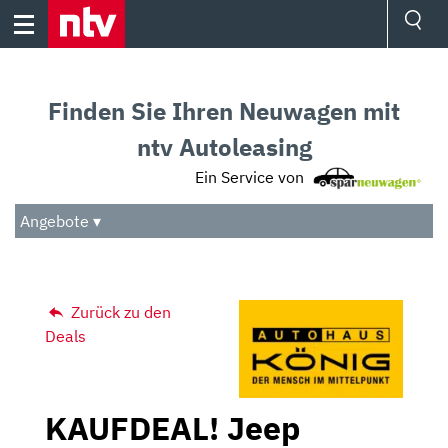
Skip
to
content
Ressorts
Sport
Finden Sie Ihren Neuwagen mit
Börse
Wetter
ntv Autoleasing
TV
Ein Service von
Video
Audio
Angebote ▾
Das Beste
Zurück zu den
Deals
KAUFDEAL! Jeep