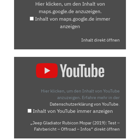
Hier klicken, um den Inhalt von
MAPS.GOOGLE.DE
maps.google.de anzuzeigen.
ANZEIGEN
Inhalt von maps.google.de immer
anzeigen
Inhalt direkt öffnen
„JEEP
GLADIATOR
RUBICON
MOPAR
(2019):
Hier klicken, um den Inhalt von YouTube
TEST
anzuzeigen.
Erfahre mehr in der
Datenschutzerklärung von YouTube
.
–
Inhalt von YouTube immer anzeigen
FAHRBERICHT
–
„Jeep Gladiator Rubicon Mopar (2019): Test –
OFFROAD
Fahrbericht – Offroad – Infos“ direkt öffnen
–