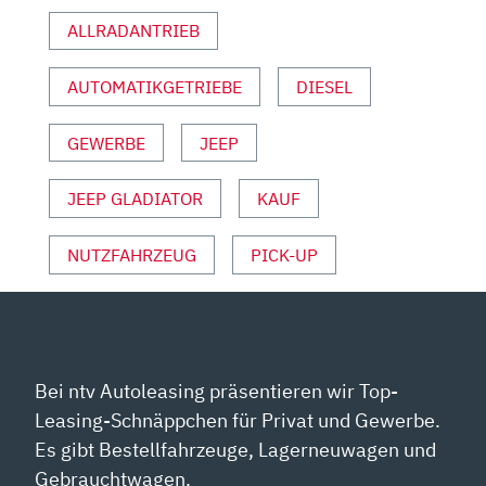
INFOS“
ALLRADANTRIEB
VON
YOUTUBE
ANZEIGEN
AUTOMATIKGETRIEBE
DIESEL
GEWERBE
JEEP
JEEP GLADIATOR
KAUF
NUTZFAHRZEUG
PICK-UP
Bei ntv Autoleasing präsentieren wir Top-
Leasing-Schnäppchen für Privat und Gewerbe.
Es gibt Bestellfahrzeuge, Lagerneuwagen und
Gebrauchtwagen.