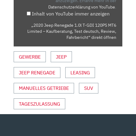
GDI
anzuzeigen.
Erfahre mehr in der
Datenschutzerklärung von YouTube
.
120PS
Inhalt von YouTube immer anzeigen
MT6
LIMITED
„2020 Jeep Renegade 1.0l T-GDI 120PS MT6
–
Limited – Kaufberatung, Test deutsch, Review,
KAUFBERATUNG,
Fahrbericht“ direkt öffnen
TEST
DEUTSCH,
GEWERBE
JEEP
REVIEW,
FAHRBERICHT“
JEEP RENEGADE
LEASING
VON
YOUTUBE
ANZEIGEN
MANUELLES GETRIEBE
SUV
TAGESZULASSUNG