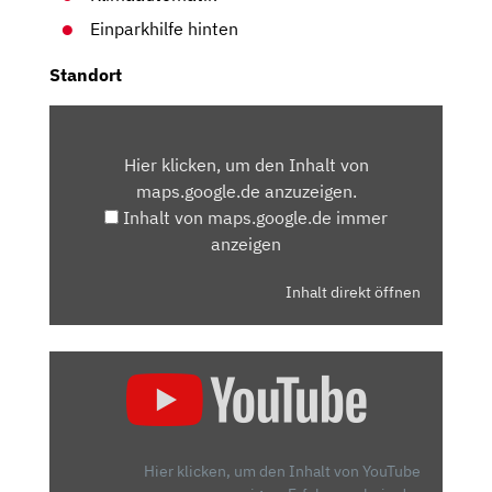
Einparkhilfe hinten
Standort
INHALT
VON
Hier klicken, um den Inhalt von
MAPS.GOOGLE.DE
maps.google.de anzuzeigen.
ANZEIGEN
Inhalt von maps.google.de immer
anzeigen
Inhalt direkt öffnen
„2020
JEEP
RENEGADE
1.0L
T-
Hier klicken, um den Inhalt von YouTube