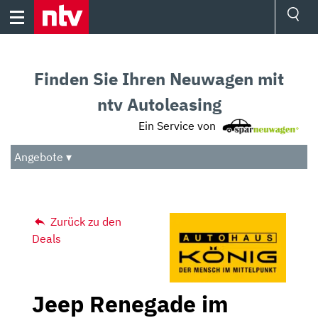
Skip
to
content
Ressorts
Sport
Finden Sie Ihren Neuwagen mit
Börse
Wetter
ntv Autoleasing
TV
Ein Service von
Video
Audio
Angebote ▾
Das Beste
Zurück zu den
Deals
Jeep Renegade im