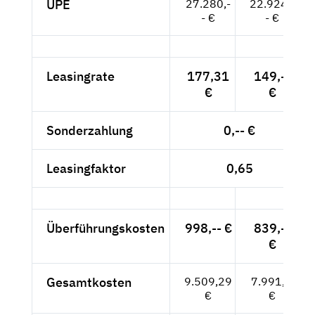
UPE
27.280,-
22.924,-
- €
- €
Leasingrate
177,31
149,--
€
€
Sonderzahlung
0,-- €
Leasingfaktor
0,65
Überführungskosten
998,-- €
839,--
€
Gesamtkosten
9.509,29
7.991,--
€
€