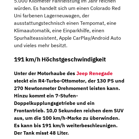
5.000 Kilometer Fahrleistung im Jahr reichen
würden. Es handelt sich um einen Colorado Red
Uni farbenen Lagerneuwagen, der
ausstattungstechnisch einen Tempomat, eine
Klimaautomatik, eine Einparkhilfe, einen
Spurhalteassistent, Apple CarPlay/Android Auto
und vieles mehr besitzt.
191 km/h Höchstgeschwindigkeit
Unter der Motorhaube des
Jeep Renegade
steckt ein
R4-Turbo-Ottomotor
, der
130 PS
und
270 Newtonmeter Drehmoment leisten kann.
Hinzu kommt ein
7-Stufen-
Doppelkupplungsgetriebe
und ein
Frontantrieb. 10,0 Sekunden reichen dem SUV
aus, um die 100 km/h-Marke zu überwinden.
Es kann bis 191 km/h weiterbeschleunigen.
Der Tank misst 48 Liter.