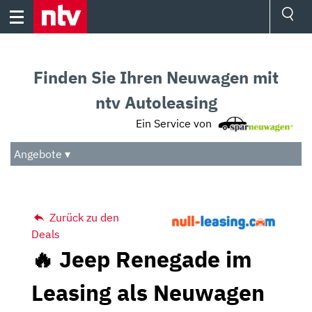
Skip
to
content
Ressorts
Sport
Finden Sie Ihren Neuwagen mit
Börse
Wetter
ntv Autoleasing
TV
Ein Service von
Video
Audio
Angebote ▾
Das Beste
Zurück zu den
Deals
🔥 Jeep Renegade im
Leasing als Neuwagen