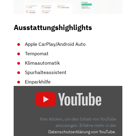
Ausstattungshighlights
Apple CarPlay/Android Auto
Tempomat
Klimaautomatik
Spurhalteassistent
Einparkhilfe
„JEEP
RENEGADE:
RICHTIGER
GELÄNDEWAGEN?
–
Hier klicken, um den Inhalt von YouTube
DIE
anzuzeigen.
Erfahre mehr in der
Datenschutzerklärung von YouTube
.
TESTER