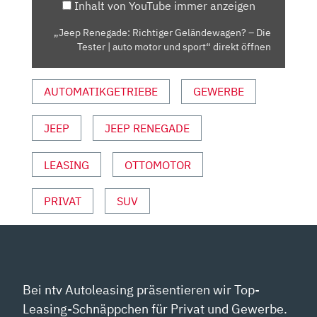
Inhalt von YouTube immer anzeigen
|
AUTO
„Jeep Renegade: Richtiger Geländewagen? – Die
MOTOR
Tester | auto motor und sport“ direkt öffnen
UND
SPORT“
AUTOMATIKGETRIEBE
GEWERBE
VON
YOUTUBE
ANZEIGEN
JEEP
JEEP RENEGADE
LEASING
OTTOMOTOR
PRIVAT
SUV
Bei ntv Autoleasing präsentieren wir Top-
Leasing-Schnäppchen für Privat und Gewerbe.