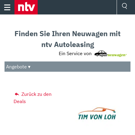
Skip
to
content
Ressorts
Sport
Finden Sie Ihren Neuwagen mit
Börse
Wetter
ntv Autoleasing
TV
Ein Service von
Video
Audio
Angebote ▾
Das Beste
Zurück zu den
Deals