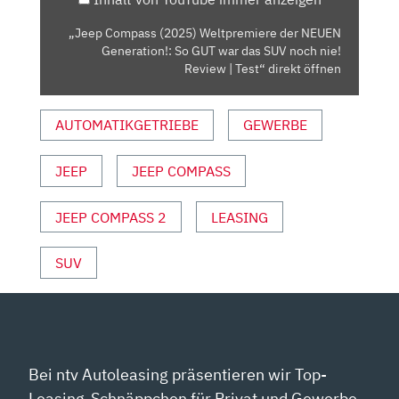
SO
GUT
„Jeep Compass (2025) Weltpremiere der NEUEN
WAR
Generation!: So GUT war das SUV noch nie!
DAS
Review | Test“ direkt öffnen
SUV
NOCH
AUTOMATIKGETRIEBE
GEWERBE
NIE!
REVIEW
JEEP
JEEP COMPASS
|
TEST“
VON
JEEP COMPASS 2
LEASING
YOUTUBE
ANZEIGEN
SUV
Bei ntv Autoleasing präsentieren wir Top-
Leasing-Schnäppchen für Privat und Gewerbe.