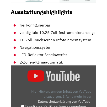
Ausstattungshighlights
frei konfigurierbar
volldigitale 10,25-Zoll-Instrumentenanzeige
16-Zoll-Touchscreen Infotainmentsystem
Navigationssystem
LED-Reflektor Scheinwerfer
2-Zonen-Klimaautomatik
„JEEP
COMPASS
(2025)
WELTPREMIERE
DER
Hier klicken, um den Inhalt von YouTube
NEUEN
anzuzeigen.
Erfahre mehr in der
Datenschutzerklärung von YouTube
.
GENERATION!:
Inhalt von YouTube immer anzeigen