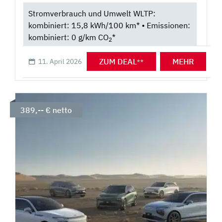
Stromverbrauch und Umwelt WLTP:
kombiniert: 15,8 kWh/100 km* • Emissionen:
kombiniert: 0 g/km CO
*
2
ZUM DEAL
MEHR
11. April 2026
**
389,-- € netto