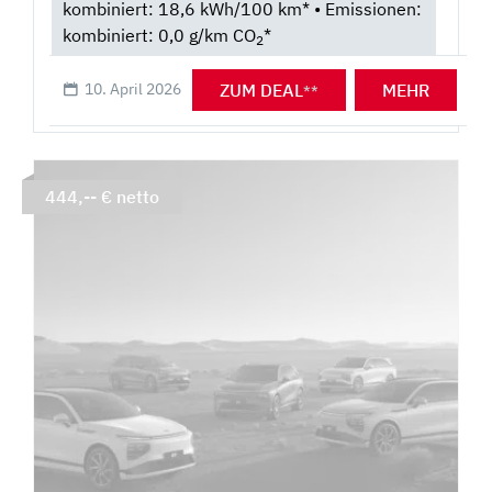
kombiniert: 18,6 kWh/100 km* • Emissionen:
kombiniert: 0,0 g/km CO
*
2
ZUM DEAL
MEHR
10. April 2026
**
444,-- € netto