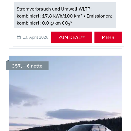
Stromverbrauch und Umwelt WLTP:
kombiniert: 17,8 kWh/100 km* • Emissionen:
kombiniert: 0,0 g/km CO
*
2
ZUM DEAL
MEHR
13. April 2026
**
357,-- € netto