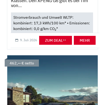
Klassen. Den XPENG G6 gibt es bei Tim
von...
Stromverbrauch und Umwelt WLTP:
kombiniert: 17,3 kWh/100 km* • Emissionen:
kombiniert: 0,0 g/km CO
*
2
ZUM DEAL
MEHR
9. Juli 2026
**
462,-- € netto