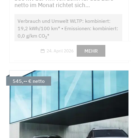
netto im Monat richtet sich...
Verbrauch und Umwelt WLTP: kombiniert:
19,2 kWh/100 km* • Emissionen: kombiniert:
0,0 g/km CO
*
2
MEHR
24. April 2026
545,-- € netto