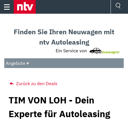
Skip
to
content
Ressorts
Sport
Finden Sie Ihren Neuwagen mit
Börse
Wetter
ntv Autoleasing
TV
Ein Service von
Video
Audio
Angebote ▾
Das Beste
Zurück zu den Deals
TIM VON LOH - Dein
Experte für Autoleasing