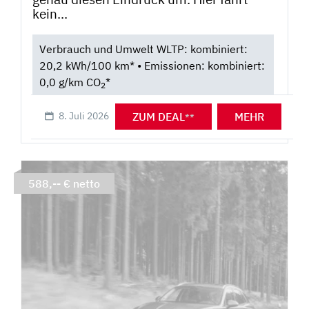
kein...
Verbrauch und Umwelt WLTP: kombiniert:
20,2 kWh/100 km* • Emissionen: kombiniert:
0,0 g/km CO
*
2
ZUM DEAL
MEHR
8. Juli 2026
**
588,-- € netto