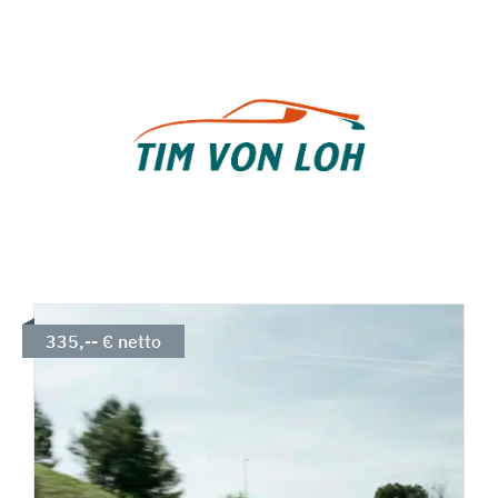
335,-- € netto