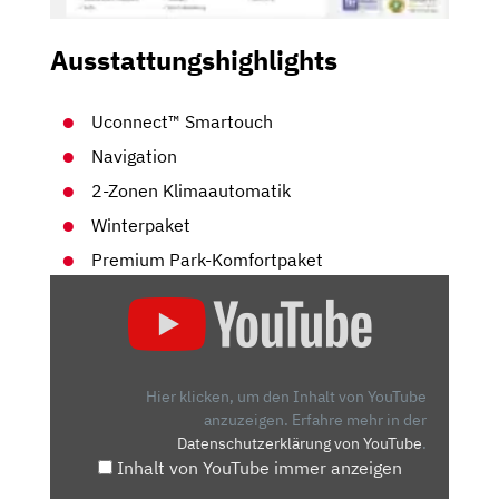
Ausstattungshighlights
Uconnect™ Smartouch
Navigation
2-Zonen Klimaautomatik
Winterpaket
Premium Park-Komfortpaket
„JEEP
COMPASS
E-
HYBRID
IM
Hier klicken, um den Inhalt von YouTube
TEST
anzuzeigen.
Erfahre mehr in der
Datenschutzerklärung von YouTube
.
(2022)
Inhalt von YouTube immer anzeigen
MACHT