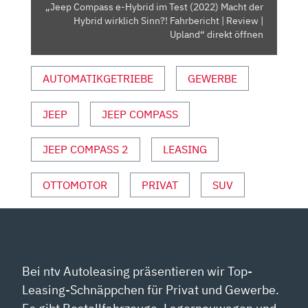
DER
„Jeep Compass e-Hybrid im Test (2022) Macht der
HYBRID
Hybrid wirklich Sinn?! Fahrbericht | Review |
WIRKLICH
Upland“ direkt öffnen
SINN?!
FAHRBERICHT
AUTOMATIKGETRIEBE
GEWERBE
|
REVIEW
JEEP
JEEP COMPASS
|
UPLAND“
VON
JEEP COMPASS 2
LEASING
YOUTUBE
ANZEIGEN
OTTOMOTOR
PRIVAT
SUV
Bei ntv Autoleasing präsentieren wir Top-
Leasing-Schnäppchen für Privat und Gewerbe.