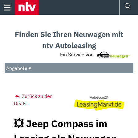
Skip
to
content
Ressorts
Sport
Finden Sie Ihren Neuwagen mit
Börse
Wetter
ntv Autoleasing
TV
Ein Service von
Video
Audio
Angebote ▾
Das Beste
Zurück zu den
Deals
💥 Jeep Compass im